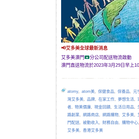
📢
艾多美
全球最新消息
艾多美澳門
分公司配送物流啟動
澳門直送物流於2023年3月29日早上1
atomy
,
atom美
,
保健食品
,
保養品
,
元
灣艾多美
,
品牌
,
在家工作
,
夢想生活
,
者
,
物美價廉
,
現金回饋
,
生活日用品
,
路創業
,
網路商店
,
網路購物
,
艾多美
,
門配送
,
被動收入
,
財務自由
,
購物中心
艾多美
,
香港艾多美