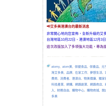
📢
艾多美
港澳台的最新消息
非常開心地向您宣佈，全新升級的
艾
台灣地區10月22日、港澳地區12月3
這次改版加入了多項強大功能，專為
atomy
,
atom美
,
保健食品
,
保養品
,
元
灣艾多美
,
品牌
,
在家工作
,
夢想生活
,
費商
,
消費者
,
港澳台
,
物美價廉
,
獨家
科技產業
,
網購
,
網路創業
,
網路商店
,
入
,
財務自由
,
購物中心
,
購物商城
,
開
多美