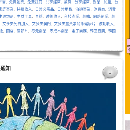
宇宙
,
免費創業
,
免費註冊
,
共享經濟
,
兼職
,
分享經濟
,
副業
,
加盟
,
台
家庭事業
,
持續收入
,
日常必需品
,
日常用品
,
流通事業
,
消費商
,
消費
生涯規劃
,
生財工具
,
直銷
,
睡後收入
,
科技產業
,
網購
,
網路創業
,
網
,
艾多美免費加入
,
艾多美澳門
,
艾多美薑黃素關節健康片
,
被動收入
,
級
,
開店
,
關節片
,
零元創業
,
零成本創業
,
電子商務
,
韓國直購
,
韓國
動通知
1