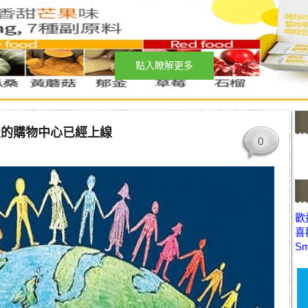
點入瞭解更多
級的購物中心已經上線
0
歡迎
喜
Sm