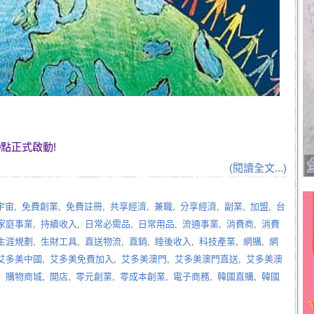
0點正式啟動!
(閱讀全文...)
宇宙
,
免費創業
,
免費註冊
,
共享經濟
,
兼職
,
分享經濟
,
副業
,
加盟
,
台
家庭事業
,
持續收入
,
日常必需品
,
日常用品
,
流通事業
,
消費商
,
消費
生涯規劃
,
生財工具
,
直送物流
,
直銷
,
睡後收入
,
科技產業
,
網購
,
網
艾多美中國
,
艾多美免費加入
,
艾多美澳門
,
艾多美澳門直送
,
艾多美澳
,
購物商城
,
開店
,
零元創業
,
零成本創業
,
電子商務
,
韓國直購
,
韓國