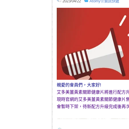
2023/04/22
Atomy❀資訊快遞
親愛的會員們，大家好!
艾多美薑黃素關節健康片
將進行配方
現時官網的
艾多美薑黃素關節健康片
會暫時下架，待新配方升級完成後再次