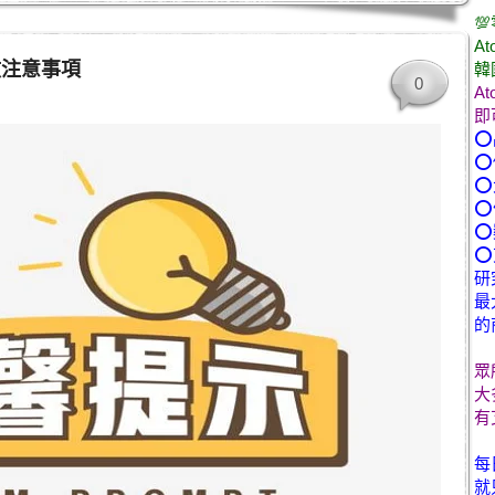

At
效注意事項
韓
0
A
即
⭕
⭕
⭕
⭕
⭕
⭕
研
最
的
眾
大
有
每
就