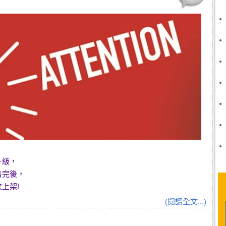
升級，
售完後，
上架!
(閱讀全文...)