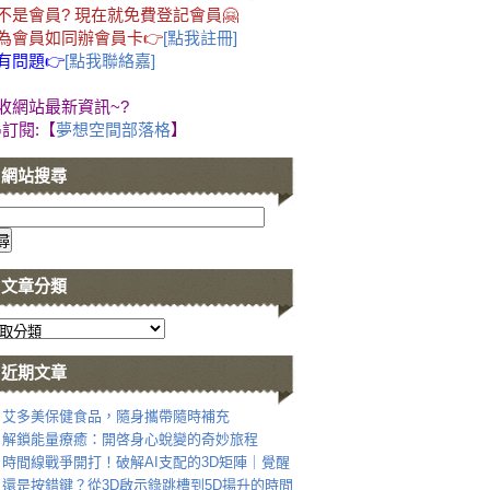
不是會員? 現在就免費登記會員🤗
為會員如同辦會員卡👉
[點我註冊]
有問題👉
[點我聯絡嘉]
收網站最新資訊~?
G訂閱:【
夢想空間部落格
】
網站搜尋
文章分類
近期文章
艾多美保健食品，隨身攜帶隨時補充
解鎖能量療癒：開啓身心蛻變的奇妙旅程
時間線戰爭開打！破解AI支配的3D矩陣｜覺醒
還是按錯鍵？從3D啟示錄跳槽到5D揚升的時間