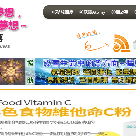
㊣夢想國度
㊣認識Atomy
㊣關於嘉