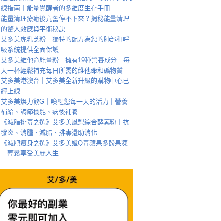
線指南｜能量覺醒者的多維度生存手冊
能量清理療癒後亢奮停不下來？揭秘能量清理
的驚人效應與平衡秘訣
艾多美虎乳芝粉｜獨特的配方為您的肺部和呼
吸系統提供全面保護
艾多美維他命能量粉｜擁有19種營養成分｜每
天一杯輕鬆補充每日所需的維他命和礦物質
艾多美港澳台｜艾多美全新升級的購物中心已
經上線
艾多美煥力飲G｜喚醒您每一天的活力｜營養
補給、調節機能、病後補養
《減脂排毒之選》艾多美鳳梨綜合酵素粉｜抗
發炎、消腫、減脂、排毒還助消化
《減肥瘦身之選》艾多美孅Q青蘋果多酚果凍
｜輕鬆享受美麗人生