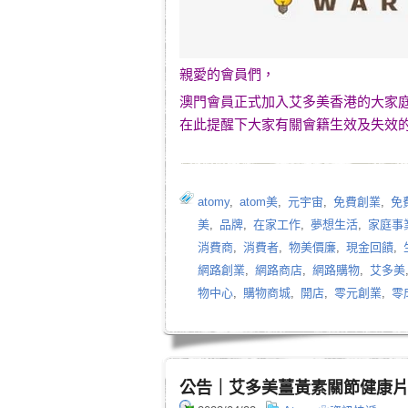
親愛的會員們，
澳門會員正式加入艾多美香港的大家
在此提醒下大家有關會籍生效及失效
atomy
,
atom美
,
元宇宙
,
免費創業
,
免
美
,
品牌
,
在家工作
,
夢想生活
,
家庭事
消費商
,
消費者
,
物美價廉
,
現金回饋
,
網路創業
,
網路商店
,
網路購物
,
艾多美
物中心
,
購物商城
,
開店
,
零元創業
,
零
公告｜艾多美薑黃素關節健康