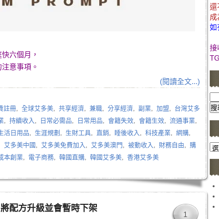
還
成
如
接
庭快六個月，
T
的注意事項。
(閱讀全文...)
費註冊
,
全球艾多美
,
共享經濟
,
兼職
,
分享經濟
,
副業
,
加盟
,
台灣艾多
業
,
持續收入
,
日常必需品
,
日常用品
,
會籍失效
,
會籍生效
,
流通事業
,
生活日用品
,
生涯規劃
,
生財工具
,
直銷
,
睡後收入
,
科技產業
,
網購
,
,
艾多美中國
,
艾多美免費加入
,
艾多美澳門
,
被動收入
,
財務自由
,
購
文
成本創業
,
電子商務
,
韓國直購
,
韓國艾多美
,
香港艾多美
章
分
類
片將配方升級並會暫時下架
1