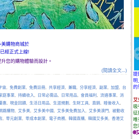
多美購物商城
於
日已經正式上線!
提升您的購物體驗而設計。
(閱讀全文...)
提
明
的
宇宙
,
免費創業
,
免費註冊
,
共享經濟
,
兼職
,
分享經濟
,
副業
,
加盟
,
台
家庭事業
,
持續收入
,
日常必需品
,
日常用品
,
會員福利
,
流通事業
,
消
艾
優惠
,
現金回饋
,
生活日用品
,
生涯規劃
,
生財工具
,
直銷
,
睡後收入
,
吸
網路購物
,
艾多美
,
艾多美中國
,
艾多美免費加入
,
艾多美澳門
,
被動收
征
店
,
零元創業
,
零成本創業
,
電子商務
,
韓國直購
,
韓國艾多美
,
香港艾
唯
您
🌐