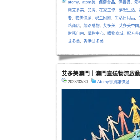
atomy
,
atom美
,
保健食品
,
保養品
,
元
灣艾多美
,
品牌
,
在家工作
,
夢想生活
,
者
,
物美價廉
,
現金回饋
,
生活日用品
,
路商店
,
網路購物
,
艾多美
,
艾多美中國
財務自由
,
購物中心
,
購物商城
,
配方升
艾多美
,
香港艾多美
艾多美澳門｜澳門直送物流啟
2023/03/30
Atomy❀資訊快遞