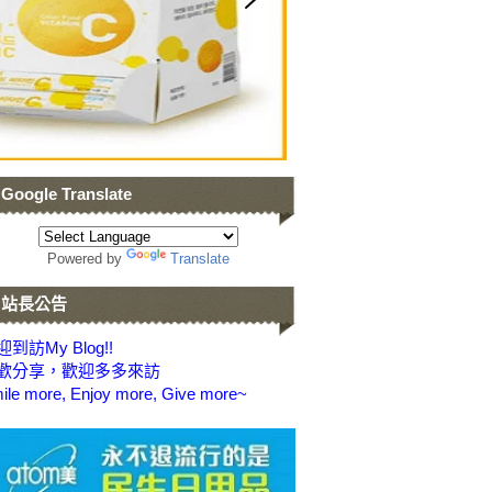
Google Translate
Powered by
Translate
站長公告
到訪My Blog!!
歡分享，歡迎多多來訪
ile more, Enjoy more, Give more~