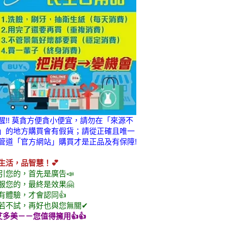
醒!! 莫貪方便貪小便宜，請勿在「來源不
」的地方購買會有假貨；請從正確且唯一
管道「官方網站」購買才是正品及有保障!
生活，品智慧！💕
引您的，首先是廣告📣
服您的，最終是效果🤗
有體驗，才會認同👍
若不試，再好也與您無關✔
艾多美
－－您值得擁用👍👍