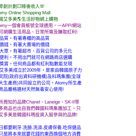
零創計劃💥睡後收入💯
omy Online Shopping Mall
國艾多美🌎生活好物網上購物
tomy一個會員帳號全球通用，一APP/網站
可網購生活用品、日常所需及賺取紅利!
品質，有著專櫃的高品質
價錢，有著大賣場的價錢
大眾，有著超市、百貨公司的多元化
便利，不用出門就可在網路商店選購
獎賞，任何商品都有紅利點數能兌現
艾多美成立於2009年，是家由韓國原子力
究院(政府出資科研機構)及科瑪集團(全球
大生產商)共同設立的公司，Atomy所生產
商品嚴格選材天然無毒安心使用!
所周知的品牌Chanel、Laneige、SK-II等
多商品也出自我們韓國科瑪集團加工，只
艾多美是韓國科瑪投資入股參與的品牌!
日都要刷牙.洗臉.洗澡.皮膚保養.吃保健品
只是將本來就要花錢的東西換個地方消費