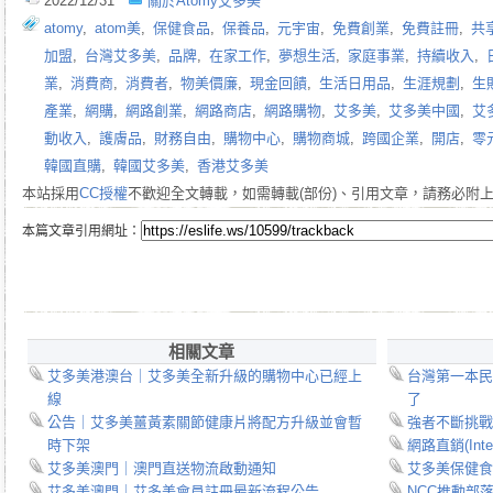
2022/12/31
關於Atomy艾多美
atomy
,
atom美
,
保健食品
,
保養品
,
元宇宙
,
免費創業
,
免費註冊
,
共
加盟
,
台灣艾多美
,
品牌
,
在家工作
,
夢想生活
,
家庭事業
,
持續收入
,
業
,
消費商
,
消費者
,
物美價廉
,
現金回饋
,
生活日用品
,
生涯規劃
,
生
產業
,
網購
,
網路創業
,
網路商店
,
網路購物
,
艾多美
,
艾多美中國
,
艾
動收入
,
護膚品
,
財務自由
,
購物中心
,
購物商城
,
跨國企業
,
開店
,
零
韓國直購
,
韓國艾多美
,
香港艾多美
本站採用
CC授權
不歡迎全文轉載，如需轉載(部份)、引用文章，請務必附
本篇文章引用網址：
相關文章
艾多美港澳台｜艾多美全新升級的購物中心已經上
台灣第一本民
線
了
公告｜艾多美薑黃素關節健康片將配方升級並會暫
強者不斷挑戰
時下架
網路直銷(In
艾多美澳門｜澳門直送物流啟動通知
艾多美保健食
艾多美澳門｜艾多美會員註冊最新流程公告
NCC推動部