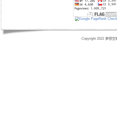
Copyright 2022 夢想空
身心靈,天使光能,Angel Energy Healing,能量療癒,療癒服務,心靈療癒,意識提升,脈輪淨化,業力釋放,靈體清理,能量調頻,空間能量清理,靈媒,占卜,占星,玄學風水,女祭師,姚安娜,maymay師傅,趙嘉寶師傅,小桃,atomy,艾多
艾多美清潔護膚四件組,艾多美凝萃煥膚六部曲,艾多美經典保養五件組,艾多美台灣會員,艾多美香港會員,艾多美香港分公司,艾多美台灣分公司,台灣香港如何加入艾多美,如何經營艾多美,艾多美陷阱,艾多美制度,艾多美產
格,yahoo大聯盟,打字賺錢,SOHO族