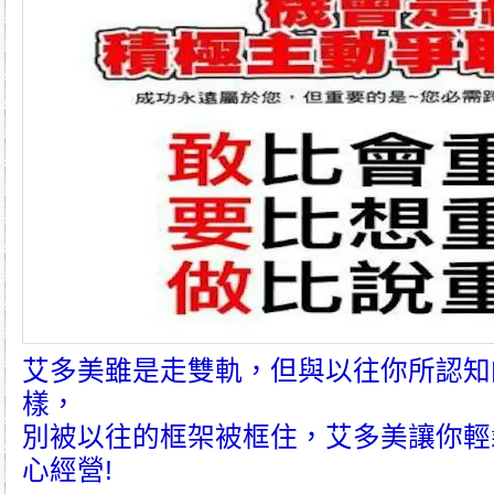
艾多美
雖是走雙軌，但與以往你所認知
樣，
別被以往的框架被框住，
艾多美
讓你輕
心經營!