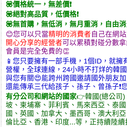
💟價格統一，無差價❗
💟絕對高品質，低價格❗
💟無首購，無低消，無月重消，自由消
😊您可以只當
精明的消費者
自己在網站
開心分享的經營者
可以累積對碰分數拿
會員是完全免費的👏
📱您只要擁有一部手機，1個ID，就擁
營權，全球連線，24小時不打烊的韓
與您有關😍能跨州跨國邀請國外朋友加
還能傳承三代給孩子、孫子、曾孫子❗您
有分公司和網站的國家
👉韓國(總公司
坡、柬埔寨、菲利賓、馬來西亞、泰國
國、英國、加拿大、墨西哥、澳大利亞
倫比亞、香港、印度...等，正持續陸續