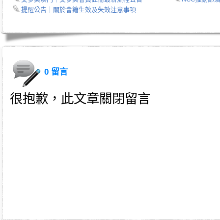
提醒公告｜關於會籍生效及失效注意事項
0 留言
很抱歉，此文章關閉留言
身心靈｜天使光能｜Angel Energy Healing｜能量療癒｜療癒服務｜心靈療癒｜意識提升｜脈輪淨化｜業力釋放｜
師｜姚安娜｜maymay師傅｜趙嘉寶師傅｜小桃｜atomy｜atom美｜艾多美｜atomy hk｜atomy tw｜台灣艾多美｜香港艾多美｜艾多美中
n｜taiwan艾多美｜atomy評價｜atomy艾多美免費加入｜韓國艾多美好嗎｜艾多美牙刷｜艾多美蜂膠牙膏｜艾多美煥
艾多美香港註冊｜艾多美香港會員｜艾多美香港公司｜艾多美台灣公司｜如何加入艾多美｜如何經營艾多美｜艾多美陷阱
民生日用品｜日常用品｜生活必需品｜消費創業｜消費致富｜網路事業｜網路工作｜網絡賺錢｜網賺｜快速致富｜秘密｜
｜網絡營銷｜低成本創業｜小本創業｜在家工作｜財富第五波｜兼差｜持續性收入｜圓夢巴士｜網路行銷｜傳直銷｜直銷
賺錢機會｜宅經濟｜健康｜財富｜退休計畫｜額外收入｜雲端事業｜賺錢｜投資理財｜退休方式｜賺錢系統｜致富方法｜
薪｜被動收入｜網路開店｜退休金｜增加收入｜家庭事業｜在家工作｜如新｜安麗｜慢性病｜防老｜肝病｜癌症｜痛風｜
｜家庭計畫｜圓夢計劃｜聯盟營銷｜聯盟行銷｜策略行銷｜program｜引薦計畫｜加盟展｜創業平台｜soho創業｜事業計
｜部落格賺錢｜財務自由｜財務計劃｜百萬年薪｜富裕生活｜低成本行銷｜小本創業｜兼職機會｜兼職加薪｜替自己加薪
｜事業經營｜電子商務｜人生規劃｜生意｜老板｜痞克邦｜月光族｜職場甘苦談｜額外收入｜投資｜全球事業｜科士威｜保健｜
方法｜ivip｜股市｜房地產｜羅伯特.T.清崎｜保健食品｜綠加利｜基金｜專業技術｜期貨｜黃金｜康寶萊｜104人力銀行｜
記｜樂多｜在家工作系統｜在家創業系統｜在家兼職工作｜加盟｜網路加盟｜加盟事業｜網路直銷｜美樂加｜創業投資｜
如何創業｜青年創業｜微型創業｜網路商店系統｜大陸創業｜代理加盟｜代理商｜尋找加盟商｜如何開店｜如何網路開店