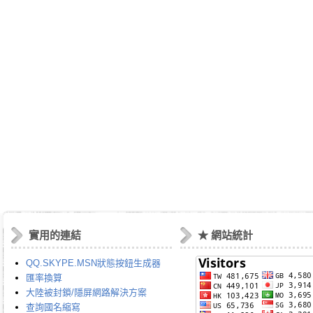
實用的連結
★ 網站統計
QQ.SKYPE.MSN狀態按鈕生成器
匯率換算
大陸被封鎖/隱屏網路解決方案
查詢國名縮寫