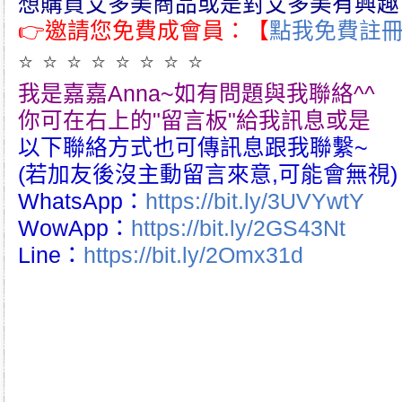
想購買艾多美商品或是對艾多美有興趣
👉邀請您免費成會員：【
點我免費註
⭐ ⭐ ⭐ ⭐ ⭐ ⭐ ⭐ ⭐
我是嘉嘉Anna~如有問題與我聯絡^^
你可在右上的"留言板"給我訊息或是
以下聯絡方式也可傳訊息跟我聯繫~
(若加友後沒主動留言來意,可能會無視)
WhatsApp：
https://bit.ly/3UVYwtY
WowApp：
https://bit.ly/2GS43Nt
Line：
https://bit.ly/2Omx31d
atomy｜艾多美｜atom美｜atomy hk｜atomy tw｜台灣艾
ng艾多美｜hongkong atomy｜atomy taiwan｜taiwan艾多
韓國艾多美好嗎｜艾多美牙刷｜艾多美蜂膠牙膏｜艾多美煥力飲
件組｜艾多美凝萃煥膚六部曲｜艾多美經典保養五件組｜艾多美