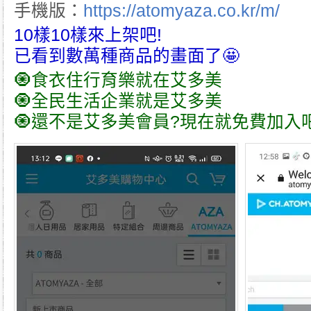
手機版：
https://atomyaza.co.kr/m/
10樣10樣來上架吧!
已看到數萬種商品的畫面了🤩
🧿食衣住行育樂就在
艾多美
🧿全民生活企業就是
艾多美
🧿還不是
艾多美
會員?現在就免費加入吧