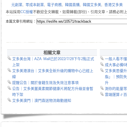
元創業
,
零成本創業
,
電子商務
,
韓國直購
,
韓國艾多美
,
香港艾多美
本站採用
CC授權
不歡迎全文轉載，如需轉載(部份)、引用文章，請務必附
本篇文章引用網址：
相關文章
艾多美台灣｜AZA Mall已於2022/7/28下午2點正式
一般人看不懂
上架
成大事必備6
艾多美港澳台｜艾多美全新升級的購物中心已經上
艾多美思優升
線
脂」｜預防失
提醒公告｜關於會籍生效及失效注意事項
升
公告｜艾多美薑黃素關節健康片將配方升級並會暫
測你的能量等
時下架
雲端運算∥百度
艾多美澳門｜澳門直送物流啟動通知