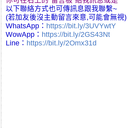
你可在右上的"留言板"給我訊息或是
以下聯絡方式也可傳訊息跟我聯繫~
(若加友後沒主動留言來意,可能會無視)
WhatsApp：
https://bit.ly/3UVYwtY
WowApp：
https://bit.ly/2GS43Nt
Line：
https://bit.ly/2Omx31d
atomy｜艾多美｜atom美｜atomy hk｜atomy tw｜台灣艾
ng艾多美｜hongkong atomy｜atomy taiwan｜taiwan艾多
韓國艾多美好嗎｜艾多美牙刷｜艾多美蜂膠牙膏｜艾多美煥力飲
件組｜艾多美凝萃煥膚六部曲｜艾多美經典保養五件組｜艾多美
香港分公司｜艾多美台灣分公司｜台灣香港如何加入艾多美｜如
制度｜艾多美產品｜艾多美加入條件｜網路購物｜網購｜民生日
創業｜消費致富｜網路賺錢｜網路行銷｜在家工作｜兼職｜副業
商務｜健康生活｜財務自由｜加盟開店｜網路新貴｜持續收入｜