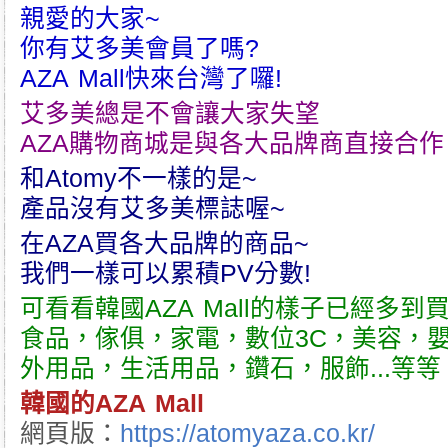
親愛的大家~
你有
艾多美
會員了嗎?
AZA
Mall快來台灣了囉!
艾多美
總是不會讓大家失望
AZA購物商城
是與各大品牌商直接合作
和
Atomy
不一樣的是~
產品沒有
艾多美
標誌喔~
在AZA買各大品牌的商品~
我們一樣可以累積PV分數!
可看看韓國
AZA
Mall的樣子已經多到
食品，傢俱，家電，數位3C，美容，
外用品，生活用品，鑽石，服飾...等等
韓國的AZA Mall
網頁版：
https://atomyaza.co.kr/