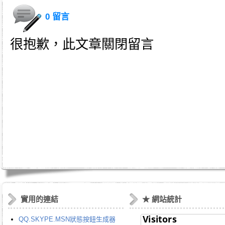
0 留言
很抱歉，此文章關閉留言
身心靈｜天使光能｜Angel Energy Healing｜能量療癒｜療癒服務｜心靈療癒｜意識提升｜脈輪淨化｜業力釋放｜
師｜姚安娜｜maymay師傅｜趙嘉寶師傅｜小桃｜atomy｜atom美｜艾多美｜atomy hk｜atomy tw｜台灣艾多美｜香港艾多美｜艾多美中
n｜taiwan艾多美｜atomy評價｜atomy艾多美免費加入｜韓國艾多美好嗎｜艾多美牙刷｜艾多美蜂膠牙膏｜艾多美煥
艾多美香港註冊｜艾多美香港會員｜艾多美香港公司｜艾多美台灣公司｜如何加入艾多美｜如何經營艾多美｜艾多美陷阱
民生日用品｜日常用品｜生活必需品｜消費創業｜消費致富｜網路事業｜網路工作｜網絡賺錢｜網賺｜快速致富｜秘密｜
｜網絡營銷｜低成本創業｜小本創業｜在家工作｜財富第五波｜兼差｜持續性收入｜圓夢巴士｜網路行銷｜傳直銷｜直銷
賺錢機會｜宅經濟｜健康｜財富｜退休計畫｜額外收入｜雲端事業｜賺錢｜投資理財｜退休方式｜賺錢系統｜致富方法｜
薪｜被動收入｜網路開店｜退休金｜增加收入｜家庭事業｜在家工作｜如新｜安麗｜慢性病｜防老｜肝病｜癌症｜痛風｜
｜家庭計畫｜圓夢計劃｜聯盟營銷｜聯盟行銷｜策略行銷｜program｜引薦計畫｜加盟展｜創業平台｜soho創業｜事業計
｜部落格賺錢｜財務自由｜財務計劃｜百萬年薪｜富裕生活｜低成本行銷｜小本創業｜兼職機會｜兼職加薪｜替自己加薪
｜事業經營｜電子商務｜人生規劃｜生意｜老板｜痞克邦｜月光族｜職場甘苦談｜額外收入｜投資｜全球事業｜科士威｜保健｜
方法｜ivip｜股市｜房地產｜羅伯特.T.清崎｜保健食品｜綠加利｜基金｜專業技術｜期貨｜黃金｜康寶萊｜104人力銀行｜
記｜樂多｜在家工作系統｜在家創業系統｜在家兼職工作｜加盟｜網路加盟｜加盟事業｜網路直銷｜美樂加｜創業投資｜
如何創業｜青年創業｜微型創業｜網路商店系統｜大陸創業｜代理加盟｜代理商｜尋找加盟商｜如何開店｜如何網路開店
實用的連結
★ 網站統計
QQ.SKYPE.MSN狀態按鈕生成器