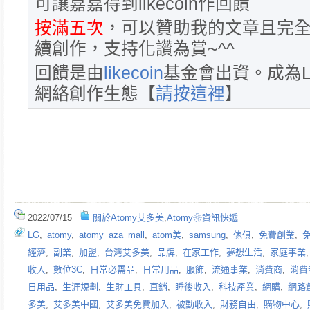
可讓嘉嘉得到likecoin作回饋
按滿五次
，可以贊助我的文章且完全
續創作，支持化讚為賞~^^
回饋是由
likecoin
基金會出資。成為L
網絡創作生態【
請按這裡
】
2022/07/15
關於Atomy艾多美
,
Atomy❀資訊快遞
LG
,
atomy
,
atomy aza mall
,
atom美
,
samsung
,
傢俱
,
免費創業
,
經濟
,
副業
,
加盟
,
台灣艾多美
,
品牌
,
在家工作
,
夢想生活
,
家庭事業
收入
,
數位3C
,
日常必需品
,
日常用品
,
服飾
,
流通事業
,
消費商
,
消費
日用品
,
生涯規劃
,
生財工具
,
直銷
,
睡後收入
,
科技產業
,
網購
,
網路
多美
,
艾多美中國
,
艾多美免費加入
,
被動收入
,
財務自由
,
購物中心
,