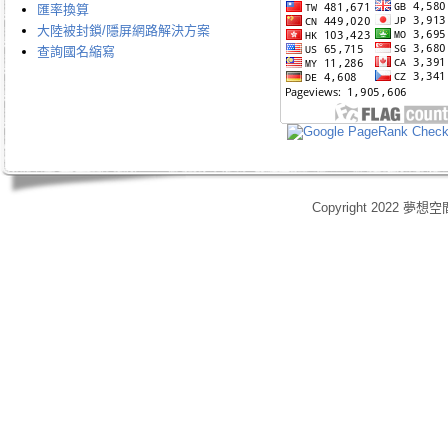
匯率換算
大陸被封鎖/隱屏網路解決方案
查詢國名縮寫
Copyright 2022 夢想空
身心靈,天使光能,Angel Energy Healing,能量療癒,療癒服務,心靈療癒,意識提升,脈輪淨化,業力釋放,靈體清理,能量調頻,空間能量清理,靈媒,占卜,占星,玄學風水,女祭師,姚安娜,maymay師傅,趙嘉寶師傅,小桃,atomy,艾多
艾多美清潔護膚四件組,艾多美凝萃煥膚六部曲,艾多美經典保養五件組,艾多美台灣會員,艾多美香港會員,艾多美香港分公司,艾多美台灣分公司,台灣香港如何加入艾多美,如何經營艾多美,艾多美陷阱,艾多美制度,艾多美產
格,yahoo大聯盟,打字賺錢,SOHO族