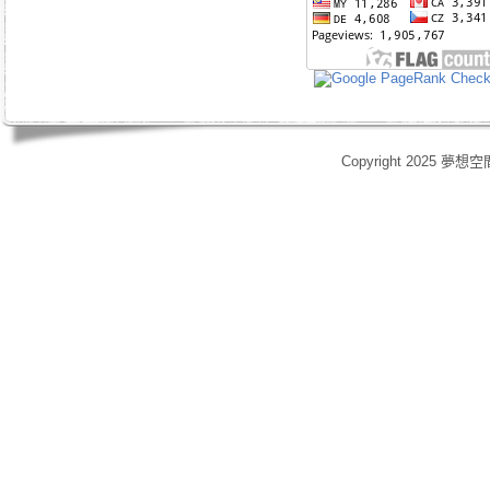
Copyright 2025 夢想空
身心靈,天使光能,Angel Energy Healing,能量療癒,療癒服務,心靈療癒,意識提升,脈輪淨化,業力釋放,靈體清理,能量調頻,空間能量清理,靈媒,占卜,占星,玄學風水,女祭師,姚安娜,maymay師傅,趙嘉寶師傅,小桃,atomy,艾多
艾多美清潔護膚四件組,艾多美凝萃煥膚六部曲,艾多美經典保養五件組,艾多美台灣會員,艾多美香港會員,艾多美香港分公司,艾多美台灣分公司,台灣香港如何加入艾多美,如何經營艾多美,艾多美陷阱,艾多美制度,艾多美產
格,yahoo大聯盟,打字賺錢,SOHO族