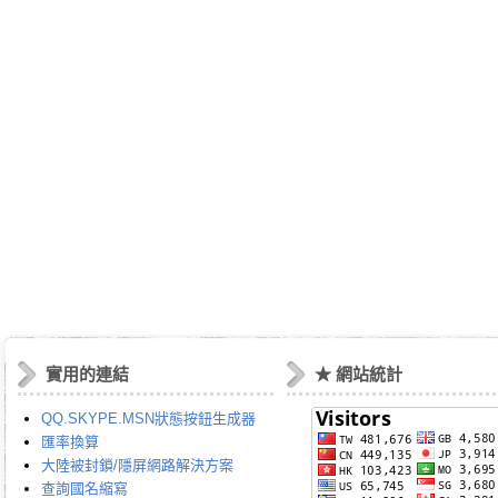
實用的連結
★ 網站統計
QQ.SKYPE.MSN狀態按鈕生成器
匯率換算
大陸被封鎖/隱屏網路解決方案
查詢國名縮寫