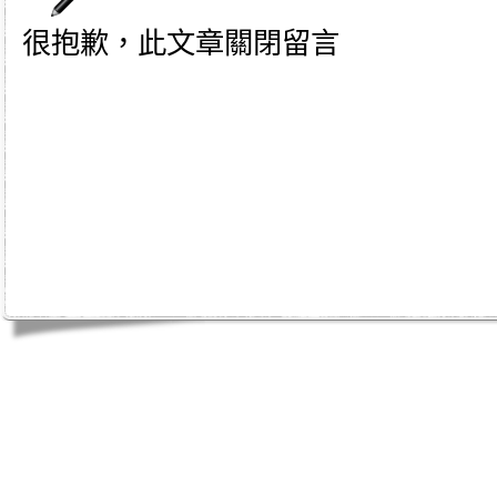
很抱歉，此文章關閉留言
身心靈｜天使光能｜Angel Energy Healing｜能量療癒｜療癒服務｜心靈療癒｜意識提升｜脈輪淨化｜業力釋放｜
師｜姚安娜｜maymay師傅｜趙嘉寶師傅｜小桃｜atomy｜atom美｜艾多美｜atomy hk｜atomy tw｜台灣艾多美｜香港艾多美｜艾多美中
n｜taiwan艾多美｜atomy評價｜atomy艾多美免費加入｜韓國艾多美好嗎｜艾多美牙刷｜艾多美蜂膠牙膏｜艾多美煥
艾多美香港註冊｜艾多美香港會員｜艾多美香港公司｜艾多美台灣公司｜如何加入艾多美｜如何經營艾多美｜艾多美陷阱
民生日用品｜日常用品｜生活必需品｜消費創業｜消費致富｜網路事業｜網路工作｜網絡賺錢｜網賺｜快速致富｜秘密｜
｜網絡營銷｜低成本創業｜小本創業｜在家工作｜財富第五波｜兼差｜持續性收入｜圓夢巴士｜網路行銷｜傳直銷｜直銷
賺錢機會｜宅經濟｜健康｜財富｜退休計畫｜額外收入｜雲端事業｜賺錢｜投資理財｜退休方式｜賺錢系統｜致富方法｜
薪｜被動收入｜網路開店｜退休金｜增加收入｜家庭事業｜在家工作｜如新｜安麗｜慢性病｜防老｜肝病｜癌症｜痛風｜
｜家庭計畫｜圓夢計劃｜聯盟營銷｜聯盟行銷｜策略行銷｜program｜引薦計畫｜加盟展｜創業平台｜soho創業｜事業計
｜部落格賺錢｜財務自由｜財務計劃｜百萬年薪｜富裕生活｜低成本行銷｜小本創業｜兼職機會｜兼職加薪｜替自己加薪
｜事業經營｜電子商務｜人生規劃｜生意｜老板｜痞克邦｜月光族｜職場甘苦談｜額外收入｜投資｜全球事業｜科士威｜保健｜
方法｜ivip｜股市｜房地產｜羅伯特.T.清崎｜保健食品｜綠加利｜基金｜專業技術｜期貨｜黃金｜康寶萊｜104人力銀行｜
記｜樂多｜在家工作系統｜在家創業系統｜在家兼職工作｜加盟｜網路加盟｜加盟事業｜網路直銷｜美樂加｜創業投資｜
如何創業｜青年創業｜微型創業｜網路商店系統｜大陸創業｜代理加盟｜代理商｜尋找加盟商｜如何開店｜如何網路開店