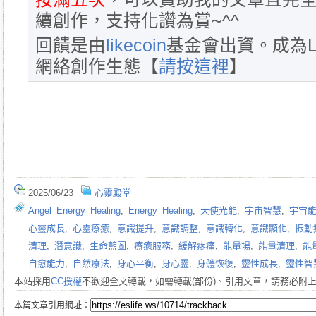
續創作，支持化讚為賞~^^
回饋是由
likecoin
基金會出資。成為L
網絡創作生態【
請按這裡
】
2025/06/23
心靈殿堂
Angel Energy Healing
,
Energy Healing
,
天使光能
,
宇宙智慧
,
宇宙
心靈成長
,
心靈療癒
,
意識提升
,
意識調整
,
意識轉化
,
意識顯化
,
振動
清理
,
潛意識
,
生命藍圖
,
療癒服務
,
緩解疼痛
,
能量場
,
能量清理
,
能
自愈能力
,
自然療法
,
身心平衡
,
身心靈
,
身體恢復
,
靈性成長
,
靈性智
本站採用
CC授權
不歡迎全文轉載，如需轉載(部份)、引用文章，請務必附
本篇文章引用網址：