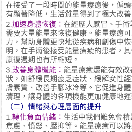
在接受了一段時間的能量療癒後，偏頭
有顯著降低，生活質量得到了極大改善
2.
加速身體恢復：
在經歷大感冒、手術
需要大量能量來恢復健康。能量療癒可
力，幫助身體更快地從疾病和創傷中恢
明，在手術後接受能量療癒的患者，其
康復週期也有所縮短。
3.
改善身體機能：
能量療癒還能有效改
狀，如舒緩長期疲乏症狀、緩解女性經
膚素質、改善手腳冰冷等。它促進身體
清理，讓身體的各項機能更加健康地運
（二）情緒與心理層面的提升
1.
轉化負面情緒：
生活中我們難免會積
焦慮、憤怒、壓抑等。能量療癒可以將