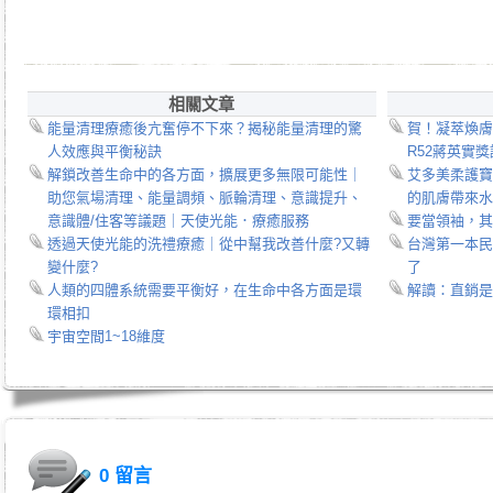
相關文章
能量清理療癒後亢奮停不下來？揭秘能量清理的驚
賀！凝萃煥膚
人效應與平衡秘訣
R52蔣英實
解鎖改善生命中的各方面，擴展更多無限可能性｜
艾多美柔護寶
助您氣場清理、能量調頻、脈輪清理、意識提升、
的肌膚帶來水
意識體/住客等議題｜天使光能．療癒服務
要當領袖，其
透過天使光能的洗禮療癒｜從中幫我改善什麼?又轉
台灣第一本民
變什麼?
了
人類的四體系統需要平衡好，在生命中各方面是環
解讀：直銷是
環相扣
宇宙空間1~18維度
0 留言