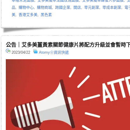
萃檜木泥面膜
,
艾多美凝萃法國玫瑰面膜
,
艾多美凝萃蜂蜜人參面膜
,
品
,
購物中心
,
購物商城
,
跨國企業
,
開店
,
零元創業
,
零成本創業
,
電
美
,
香港艾多美
,
黑色素
公告｜艾多美薑黃素關節健康片將配方升級並會暫時
2023/04/22
Atomy❀資訊快遞