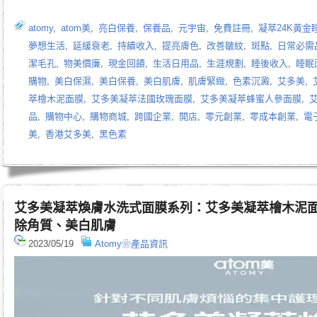
atomy
,
atom美
,
亮白保養
,
保養品
,
元宇宙
,
免費註冊
,
凝萃24K黃金
夢想生活
,
延緩衰老
,
持續收入
,
提亮膚色
,
改善皺紋
,
斑點
,
日常必需
潔毛孔
,
物美價廉
,
現金回饋
,
生活日用品
,
生涯規劃
,
睡後收入
,
睡眠
購物
,
美白保濕
,
美白保養
,
美白肌膚
,
肌膚緊緻
,
色素沉澱
,
艾多美
,
萃檜木泥面膜
,
艾多美凝萃法國玫瑰面膜
,
艾多美凝萃蜂蜜人參面膜
,
品
,
購物中心
,
購物商城
,
跨國企業
,
開店
,
零元創業
,
零成本創業
,
電
美
,
香港艾多美
,
黑色素
艾多美凝萃煥膚水洗式面膜系列：艾多美凝萃檜木泥
除角質、美白肌膚
2023/05/19
Atomy❀產品資訊