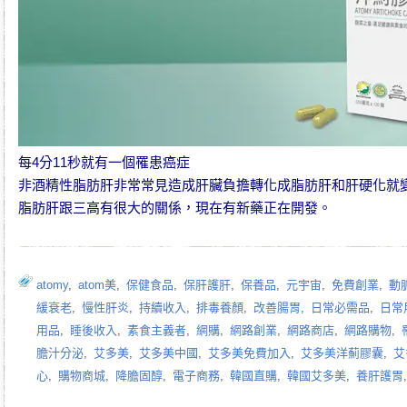
每4分11秒就有一個罹患癌症
非酒精性脂肪肝非常常見造成肝臟負擔轉化成脂肪肝和肝硬化就
脂肪肝跟三高有很大的關係，現在有新藥正在開發。
atomy
,
atom美
,
保健食品
,
保肝護肝
,
保養品
,
元宇宙
,
免費創業
,
動
緩衰老
,
慢性肝炎
,
持續收入
,
排毒養顏
,
改善腸胃
,
日常必需品
,
日常
用品
,
睡後收入
,
素食主義者
,
網購
,
網路創業
,
網路商店
,
網路購物
,
膽汁分泌
,
艾多美
,
艾多美中國
,
艾多美免費加入
,
艾多美洋薊膠囊
,
艾
心
,
購物商城
,
降膽固醇
,
電子商務
,
韓國直購
,
韓國艾多美
,
養肝護胃