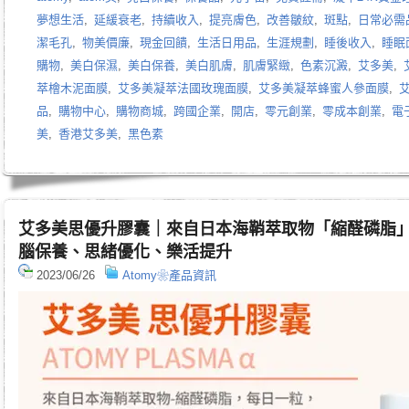
夢想生活
,
延緩衰老
,
持續收入
,
提亮膚色
,
改善皺紋
,
斑點
,
日常必需
潔毛孔
,
物美價廉
,
現金回饋
,
生活日用品
,
生涯規劃
,
睡後收入
,
睡眠
購物
,
美白保濕
,
美白保養
,
美白肌膚
,
肌膚緊緻
,
色素沉澱
,
艾多美
,
萃檜木泥面膜
,
艾多美凝萃法國玫瑰面膜
,
艾多美凝萃蜂蜜人參面膜
,
品
,
購物中心
,
購物商城
,
跨國企業
,
開店
,
零元創業
,
零成本創業
,
電
美
,
香港艾多美
,
黑色素
艾多美思優升膠囊｜來自日本海鞘萃取物「縮醛磷脂
腦保養、思緒優化、樂活提升
2023/06/26
Atomy❀產品資訊