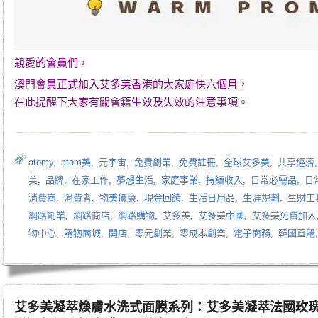
親愛的會員們，
澳門會員正式加入艾多美香港的大家庭快六個月，
在此提醒下大家有關會籍生效及失效的注意事項。
atomy
,
atom美
,
元宇宙
,
免費創業
,
免費註冊
,
全球艾多美
,
共享經濟
美
,
品牌
,
在家工作
,
夢想生活
,
家庭事業
,
持續收入
,
日常必需品
,
日
消費商
,
消費者
,
物美價廉
,
現金回饋
,
生活日用品
,
生涯規劃
,
生財工
網路創業
,
網路商店
,
網路購物
,
艾多美
,
艾多美中國
,
艾多美免費加入
物中心
,
購物商城
,
開店
,
零元創業
,
零成本創業
,
電子商務
,
韓國直購
艾多美凝萃煥膚水洗式面膜系列：艾多美凝萃法國玫