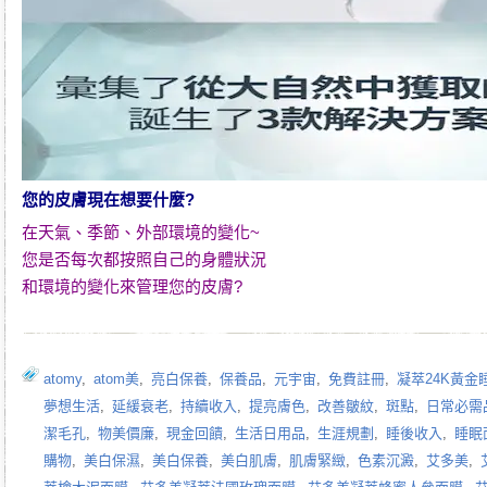
您的皮膚現在想要什麼?
在天氣、季節、外部環境的變化~
您是否每次都按照自己的身體狀況
和環境的變化來管理您的皮膚?
atomy
,
atom美
,
亮白保養
,
保養品
,
元宇宙
,
免費註冊
,
凝萃24K黃金
夢想生活
,
延緩衰老
,
持續收入
,
提亮膚色
,
改善皺紋
,
斑點
,
日常必需
潔毛孔
,
物美價廉
,
現金回饋
,
生活日用品
,
生涯規劃
,
睡後收入
,
睡眠
購物
,
美白保濕
,
美白保養
,
美白肌膚
,
肌膚緊緻
,
色素沉澱
,
艾多美
,