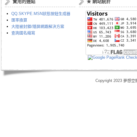
實用的連結
★ 網站統計
QQ.SKYPE.MSN狀態按鈕生成器
匯率換算
大陸被封鎖/隱屏網路解決方案
查詢國名縮寫
Copyright 2023 夢想空
身心靈,天使光能,Angel Energy Healing,能量療癒,療癒服務,心靈療癒,意識提升,脈輪淨化,業力釋放,靈體清理,能量調頻,空間能量清理,靈媒,占卜,占星,玄學風水,女祭師,姚安娜,maymay師傅,趙嘉寶師傅,小桃,atomy,艾多
艾多美清潔護膚四件組,艾多美凝萃煥膚六部曲,艾多美經典保養五件組,艾多美台灣會員,艾多美香港會員,艾多美香港分公司,艾多美台灣分公司,台灣香港如何加入艾多美,如何經營艾多美,艾多美陷阱,艾多美制度,艾多美產
格,yahoo大聯盟,打字賺錢,SOHO族