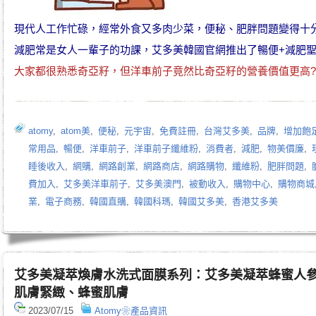
現代人工作忙碌，經常外食又多肉少菜，便秘、肥胖問題變得十
減肥常是女人一輩子的功課，艾多美韓國官網推出了暢便+減肥聖
大家都很熟悉
奇亞籽
，但
洋車前子
竟然比
奇亞籽
的營養價值更高?
atomy
,
atom美
,
便秘
,
元宇宙
,
免費註冊
,
台灣艾多美
,
品牌
,
增加飽
常用品
,
暢便
,
洋車前子
,
洋車前子纖維粉
,
消費者
,
減肥
,
物美價廉
,
睡後收入
,
網購
,
網路創業
,
網路商店
,
網路購物
,
纖維粉
,
肥胖問題
,
費加入
,
艾多美洋車前子
,
艾多美澳門
,
被動收入
,
購物中心
,
購物商城
業
,
電子商務
,
韓國直購
,
韓國科瑪
,
韓國艾多美
,
香港艾多美
艾多美凝萃煥膚水洗式面膜系列：艾多美凝萃蜂蜜人
肌膚緊緻、蜂蜜肌膚
2023/07/15
Atomy❀產品資訊