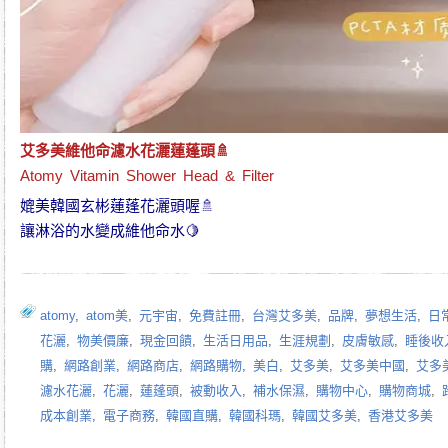
艾多美維他命濾水花灑蓮蓬頭
🚿
Atomy Vitamin Shower Head & Filter
媲美韓國玄彬蓮蓬花灑頭喔🚿
讓淋浴的水變成維他命水🍋
atomy
,
atom美
,
元宇宙
,
免費註冊
,
台灣艾多美
,
品牌
,
夢想生活
,
日
花灑
,
物美價廉
,
現金回饋
,
生活日用品
,
生涯規劃
,
皮膚敏感
,
睡後收
購
,
網路創業
,
網路商店
,
網路購物
,
美白
,
艾多美
,
艾多美中國
,
艾多
濾水花灑
,
花灑
,
蓮蓬頭
,
被動收入
,
補水保濕
,
購物中心
,
購物商城
,
成本創業
,
電子商務
,
韓國直購
,
韓國科瑪
,
韓國艾多美
,
香港艾多美