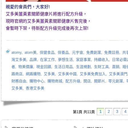
親愛的會員們，大家好!
艾多美薑黃素關節健康片
將進行配方升級，
現時官網的
艾多美薑黃素關節健康片
售完後，
會暫時下架，待新配方升級完成後再次上架!
atomy
,
atom美
,
保健食品
,
保養品
,
元宇宙
,
免費創業
,
免費註冊
,
共
灣艾多美
,
品牌
,
在家工作
,
夢想生活
,
家庭事業
,
持續收入
,
日常必需
者
,
物美價廉
,
現金回饋
,
生活日用品
,
生涯規劃
,
生財工具
,
直銷
,
睡
路商店
,
網路購物
,
艾多美
,
艾多美中國
,
艾多美免費加入
,
艾多美澳門
財務自由
,
購物中心
,
購物商城
,
配方升級
,
開店
,
關節片
,
零元創業
,
艾多美
,
香港艾多美
1
2
3
4
第1頁 共11頁