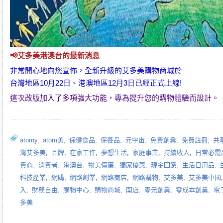
📢
艾多美
港澳台的最新消息
非常開心地向您宣佈，全新升級的
艾多美購物商城
於
台灣地區10月22日、港澳地區12月3日已經正式上線!
這次改版加入了多項強大功能，專為提升您的購物體驗而設計。
atomy
,
atom美
,
保健食品
,
保養品
,
元宇宙
,
免費創業
,
免費註冊
,
共
灣艾多美
,
品牌
,
在家工作
,
夢想生活
,
家庭事業
,
持續收入
,
日常必需
費商
,
消費者
,
港澳台
,
物美價廉
,
獨家優惠
,
現金回饋
,
生活日用品
,
科技產業
,
網購
,
網路創業
,
網路商店
,
網路購物
,
艾多美
,
艾多美中國
入
,
財務自由
,
購物中心
,
購物商城
,
開店
,
零元創業
,
零成本創業
,
電
多美