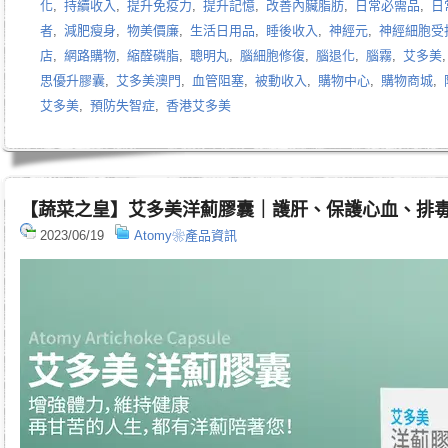
化
,
持續收入
,
提升免疫力
,
提升記憶
,
改善內臟脂肪
,
日常必需品
,
日
者
,
減肥瘦身
,
物美價廉
,
生活日用品
,
睡後收入
,
神經元
,
神經細胞受
店
,
網路購物
,
縮醛磷脂
,
聰明丸
,
腦細胞修復
,
腦退化
,
腦霧
,
艾多美
思優升膠囊
,
艾多美澳門
,
血管阻塞
,
被動收入
,
購物中心
,
購物商城
,
艾多美
,
預防失智症
,
香港艾多美
【蔬菜之皇】艾多美洋薊膠囊｜護肝、保護心血、排
2023/06/19
Atomy❀產品資訊