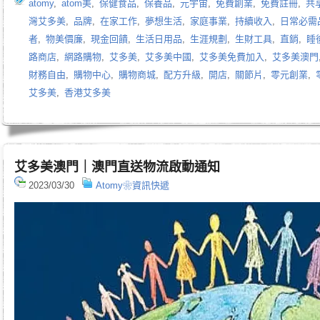
atomy
,
atom美
,
保健食品
,
保養品
,
元宇宙
,
免費創業
,
免費註冊
,
共
灣艾多美
,
品牌
,
在家工作
,
夢想生活
,
家庭事業
,
持續收入
,
日常必需
者
,
物美價廉
,
現金回饋
,
生活日用品
,
生涯規劃
,
生財工具
,
直銷
,
睡
路商店
,
網路購物
,
艾多美
,
艾多美中國
,
艾多美免費加入
,
艾多美澳門
財務自由
,
購物中心
,
購物商城
,
配方升級
,
開店
,
關節片
,
零元創業
,
艾多美
,
香港艾多美
艾多美澳門｜澳門直送物流啟動通知
2023/03/30
Atomy❀資訊快遞