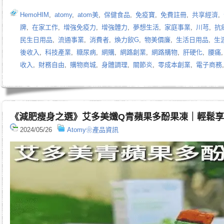
HemoHIM
,
atomy
,
atom美
,
保健食品
,
免疫寶
,
免費註冊
,
共享經濟
,
牌
,
在家工作
,
增強免疫力
,
增強體力
,
夢想生活
,
家庭事業
,
川芎
,
抗
民生日用品
,
流通事業
,
消費者
,
煥力飲G
,
物美價廉
,
生活日用品
,
生
後收入
,
科技產業
,
糖尿病
,
網購
,
網路創業
,
網路購物
,
肝硬化
,
腰痛
收入
,
財務自由
,
購物商城
,
身體調理
,
關節炎
,
零成本創業
,
電子商務
《減肥瘦身之選》艾多美孅Q青蘋果多酚果凍｜輕鬆
2024/05/26
Atomy❀產品資訊