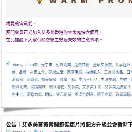
親愛的會員們，
澳門會員正式加入艾多美香港的大家庭快六個月，
在此提醒下大家有關會籍生效及失效的注意事項。
atomy
,
atom美
,
元宇宙
,
免費創業
,
免費註冊
,
全球艾多美
,
共享經濟
美
,
品牌
,
在家工作
,
夢想生活
,
家庭事業
,
持續收入
,
日常必需品
,
日
消費商
,
消費者
,
物美價廉
,
現金回饋
,
生活日用品
,
生涯規劃
,
生財工
網路創業
,
網路商店
,
網路購物
,
艾多美
,
艾多美中國
,
艾多美免費加入
物中心
,
購物商城
,
開店
,
零元創業
,
零成本創業
,
電子商務
,
韓國直購
公告｜艾多美薑黃素關節健康片將配方升級並會暫時