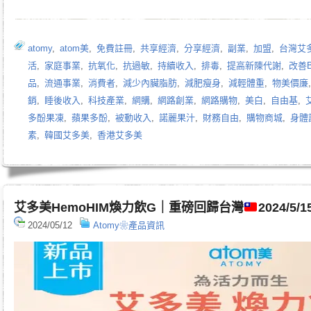
atomy
,
atom美
,
免費註冊
,
共享經濟
,
分享經濟
,
副業
,
加盟
,
台灣艾
活
,
家庭事業
,
抗氧化
,
抗過敏
,
持續收入
,
排毒
,
提高新陳代謝
,
改善B
品
,
流通事業
,
消費者
,
減少內臟脂肪
,
減肥瘦身
,
減輕體重
,
物美價廉
銷
,
睡後收入
,
科技產業
,
網購
,
網路創業
,
網路購物
,
美白
,
自由基
,
多酚果凍
,
蘋果多酚
,
被動收入
,
諾麗果汁
,
財務自由
,
購物商城
,
身體
素
,
韓國艾多美
,
香港艾多美
艾多美HemoHIM煥力飲G｜重磅回歸台灣
2024/5
2024/05/12
Atomy❀產品資訊