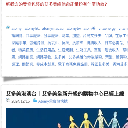
新概念的雙條包裝的
艾多美維他命能量粉
有什麼功效❓
atomy
,
atomyhk
,
atomymacau
,
atomytw
,
atom美
,
vitaenergy
,
vitam
護細胞
,
共享經濟
,
分享經濟
,
副業
,
加盟
,
台灣艾多美
,
品牌
,
在家工
家庭事業
,
強健骨骼
,
抗氧化
,
抗癌
,
抗發炎
,
持續收入
,
日常必需品
,
者
,
物美價廉
,
生活日用品
,
生涯規劃
,
生財工具
,
直銷
,
睡後收入
,
礦
購
,
網路創業
,
網路購物
,
艾多美
,
艾多美維他命能量粉
,
葉酸
,
薑黃粉
調理
,
關節炎
,
零成本創業
,
電子商務免費註冊
,
韓國艾多美
,
香港艾多
艾多美港澳台｜艾多美全新升級的購物中心已經上線
2024/12/15
Atomy❀資訊快遞