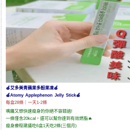
🍏
艾多美青蘋果多酚果凍
🍏
🍏
Atomy Applephenon Jelly Stick
🍏
每盒28條｜一天1-2條
嘴饞又想
快速瘦身
的你絕不容錯過!
一條僅含20kcal，還可以幫你達到有效
燃脂
🔥
瘦身療程
建議吃6盒1天吃2條(三個月)