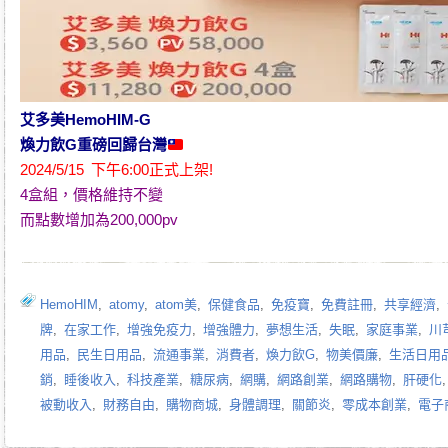
艾多美HemoHIM-G
煥力飲G
重磅回歸台灣
2024/5/15 下午6:00正式上架!
4盒組，價格維持不變
而點數增加為200,000pv
HemoHIM
,
atomy
,
atom美
,
保健食品
,
免疫寶
,
免費註冊
,
共享經濟
,
牌
,
在家工作
,
增強免疫力
,
增強體力
,
夢想生活
,
失眠
,
家庭事業
,
川
用品
,
民生日用品
,
流通事業
,
消費者
,
煥力飲G
,
物美價廉
,
生活日用
銷
,
睡後收入
,
科技產業
,
糖尿病
,
網購
,
網路創業
,
網路購物
,
肝硬化
被動收入
,
財務自由
,
購物商城
,
身體調理
,
關節炎
,
零成本創業
,
電子