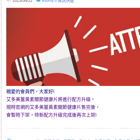
2023/04/22
Atomy❀資訊快遞
親愛的會員們，大家好!
艾多美薑黃素關節健康片
將進行配方升級，
現時官網的
艾多美薑黃素關節健康片
售完後，
會暫時下架，待新配方升級完成後再次上架!