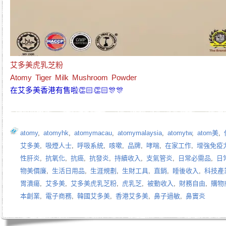
艾多美虎乳芝粉
Atomy Tiger Milk Mushroom Powder
在艾多美香港有售啦👏🏻👏🏻🎊🎊
atomy
,
atomyhk
,
atomymacau
,
atomymalaysia
,
atomytw
,
atom美
,
艾多美
,
吸煙人士
,
呼吸系統
,
咳嗽
,
品牌
,
哮喘
,
在家工作
,
增強免疫
性肝炎
,
抗氧化
,
抗癌
,
抗發炎
,
持續收入
,
支氣管炎
,
日常必需品
,
日
物美價廉
,
生活日用品
,
生涯規劃
,
生財工具
,
直銷
,
睡後收入
,
科技產
胃潰瘍
,
艾多美
,
艾多美虎乳芝粉
,
虎乳芝
,
被動收入
,
財務自由
,
購物
本創業
,
電子商務
,
韓國艾多美
,
香港艾多美
,
鼻子過敏
,
鼻竇炎