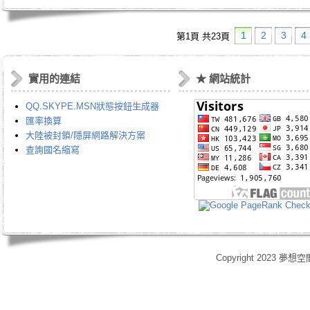
1
2
3
4
第1頁 共23頁
實用的連結
★ 網站統計
QQ.SKYPE.MSN狀態按鈕生成器
匯率換算
大陸被封鎖/隱屏網路解決方案
查詢國名縮寫
Copyright 2023 夢想空
身心靈,天使光能,Angel Energy Healing,能量療癒,療癒服務,心靈療癒,意識提升,脈輪淨化,業力釋放,靈體清理,能量調頻,空間能量清理,靈媒,占卜,占星,玄學風水,女祭師,姚安娜,maymay師傅,趙嘉寶師傅,小桃,atomy,艾多
艾多美清潔護膚四件組,艾多美凝萃煥膚六部曲,艾多美經典保養五件組,艾多美台灣會員,艾多美香港會員,艾多美香港分公司,艾多美台灣分公司,台灣香港如何加入艾多美,如何經營艾多美,艾多美陷阱,艾多美制度,艾多美產
格,yahoo大聯盟,打字賺錢,SOHO族