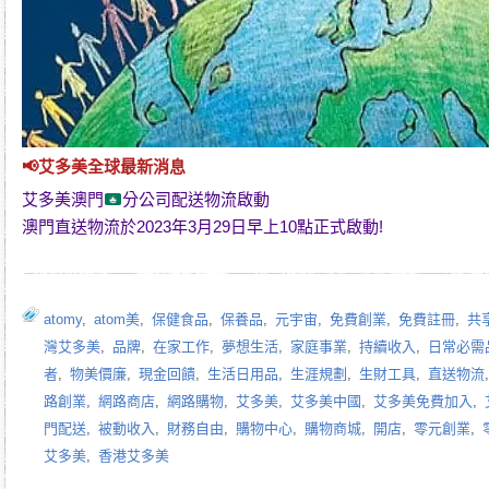
📢
艾多美
全球最新消息
艾多美澳門
分公司配送物流啟動
澳門直送物流於2023年3月29日早上10點正式啟動!
atomy
,
atom美
,
保健食品
,
保養品
,
元宇宙
,
免費創業
,
免費註冊
,
共
灣艾多美
,
品牌
,
在家工作
,
夢想生活
,
家庭事業
,
持續收入
,
日常必需
者
,
物美價廉
,
現金回饋
,
生活日用品
,
生涯規劃
,
生財工具
,
直送物流
路創業
,
網路商店
,
網路購物
,
艾多美
,
艾多美中國
,
艾多美免費加入
,
門配送
,
被動收入
,
財務自由
,
購物中心
,
購物商城
,
開店
,
零元創業
,
艾多美
,
香港艾多美