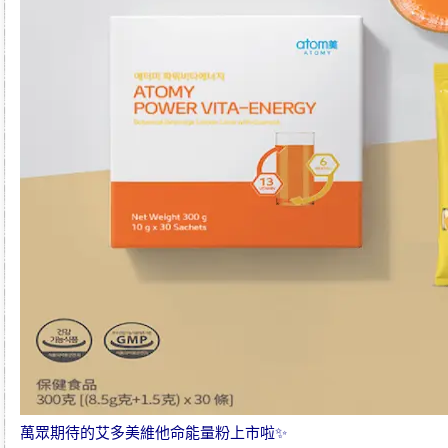
萬眾期待的
艾多美維他命能量粉
上市啦✨