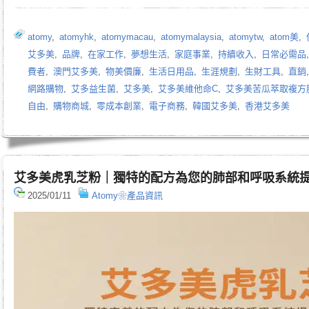
atomy
,
atomyhk
,
atomymacau
,
atomymalaysia
,
atomytw
,
atom美
,
艾多美
,
品牌
,
在家工作
,
夢想生活
,
家庭事業
,
持續收入
,
日常必需品
費者
,
澳門艾多美
,
物美價廉
,
生活日用品
,
生涯規劃
,
生財工具
,
直銷
網路購物
,
艾多益生菌
,
艾多美
,
艾多美維他命C
,
艾多美苦瓜萃取複方
自由
,
購物商城
,
零成本創業
,
電子商務
,
韓國艾多美
,
香港艾多美
艾多美虎乳芝粉｜獨特的配方為您的肺部和呼吸系統
2025/01/11
Atomy❀產品資訊