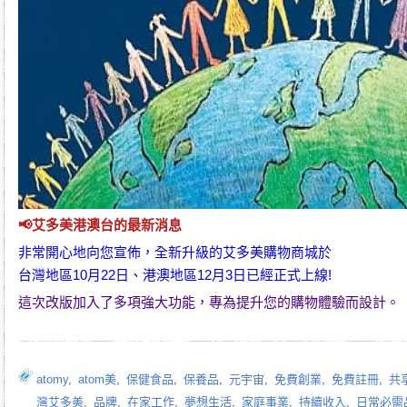
📢
艾多美
港澳台的最新消息
非常開心地向您宣佈，全新升級的
艾多美購物商城
於
台灣地區10月22日、港澳地區12月3日已經正式上線!
這次改版加入了多項強大功能，專為提升您的購物體驗而設計。
atomy
,
atom美
,
保健食品
,
保養品
,
元宇宙
,
免費創業
,
免費註冊
,
共
灣艾多美
,
品牌
,
在家工作
,
夢想生活
,
家庭事業
,
持續收入
,
日常必需