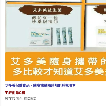
艾多美保健食品，隨身攜帶隨時都能補充喔🔻
🔻維他命C粉
放在包包👜 想C就C