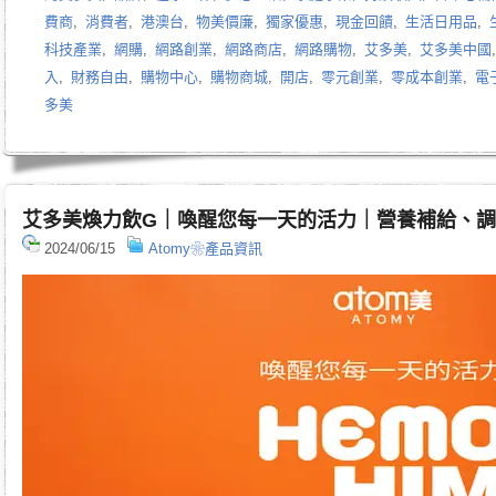
費商
,
消費者
,
港澳台
,
物美價廉
,
獨家優惠
,
現金回饋
,
生活日用品
,
科技產業
,
網購
,
網路創業
,
網路商店
,
網路購物
,
艾多美
,
艾多美中國
入
,
財務自由
,
購物中心
,
購物商城
,
開店
,
零元創業
,
零成本創業
,
電
多美
艾多美煥力飲G｜喚醒您每一天的活力｜營養補給、
2024/06/15
Atomy❀產品資訊