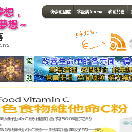
㊣夢想國度
㊣認識Atomy
㊣關於嘉