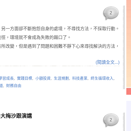
2
，另一方面卻不斷抱怨自身的處境，不尋找方法，不採取行動。
途徑，環境就不會成為失敗的藉口了。
有所改變，但是遇到了問題和困難不靜下心來尋找解決的方法，
(閱讀全文...)
學習成長
,
實踐目標
,
小額投資
,
生涯規劃
,
科技產業
,
終生循環收入
,
道
,
財務自由
—大梅沙跟演講
2