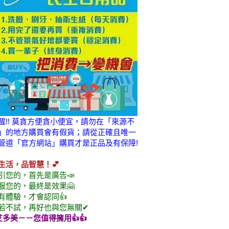
醒!! 莫貪方便貪小便宜，請勿在「來源不
」的地方購買會有假貨；請從正確且唯一
管道「官方網站」購買才是正品及有保障!
生活，品智慧！💕
引您的，首先是廣告📣
服您的，最終是效果🤗
有體驗，才會認同👍
若不試，再好也與您無關✔
艾多美
－－您值得擁用👍👍