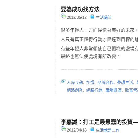
要為成功找方法
2012/05/12
生活隨筆
很多年輕人一方面憧憬著美好的未來
人只有真正懂得行動才是達到目標的
有些年輕人非常想使自己糟糕的處境
最終也無法使處境有所改變。
人際互動
,
加盟
,
品牌合作
,
夢想生活
,
網路創業
,
網路行銷
,
職場點滴
,
致富管
李嘉誠：打工是最愚蠢的投資
2012/04/18
生活就是工作