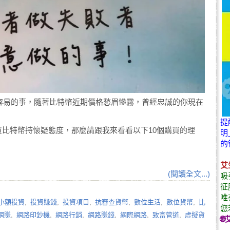
很容易的事，隨著比特幣近期價格愁眉慘霧，曾經忠誠的你現在
提
比特幣持懷疑態度，那麼請跟我來看看以下10個購買的理
明
的
艾
(閱讀全文...)
吸
征
唯
小額投資
,
投資賺錢
,
投資項目
,
抗審查貨幣
,
數位生活
,
數位貨幣
,
比
您
網賺
,
網路印鈔機
,
網路行銷
,
網路賺錢
,
網際網路
,
致富管道
,
虛擬貨
🌐