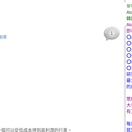

At
韓
A
？
即
1
⭕
創業
⭕
⭕
⭕
⭕
⭕
研
最
的
眾
大
有
每
就
一個可以從低成本得到高利潤的行業。