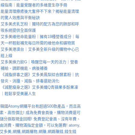
線指南｜能量覺醒者的多維度生存手冊
能量清理療癒後亢奮停不下來？揭秘能量清理
的驚人效應與平衡秘訣
艾多美虎乳芝粉｜獨特的配方為您的肺部和呼
吸系統提供全面保護
艾多美維他命能量粉｜擁有19種營養成分｜每
天一杯輕鬆補充每日所需的維他命和礦物質
艾多美港澳台｜艾多美全新升級的購物中心已
經上線
艾多美煥力飲G｜喚醒您每一天的活力｜營養
補給、調節機能、病後補養
《減脂排毒之選》艾多美鳳梨綜合酵素粉｜抗
發炎、消腫、減脂、排毒還助消化
《減肥瘦身之選》艾多美孅Q青蘋果多酚果凍
｜輕鬆享受美麗人生