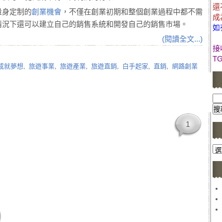
還
量身定制的
創業機會
，不僅在創業初期和整個創業過程中都不需
成
情況下還可以建立自己的銷售系統和開發自己的銷售市場。
如
(閱讀全文...)
接
T
成就夢想
,
旅遊事業
,
旅遊產業
,
旅遊直銷
,
白手起家
,
直銷
,
網路創業
1
文
章
分
類