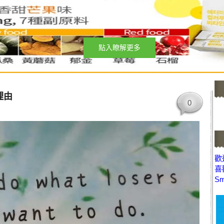
點入瞭解更多
理由
0
歡迎
喜
Sm