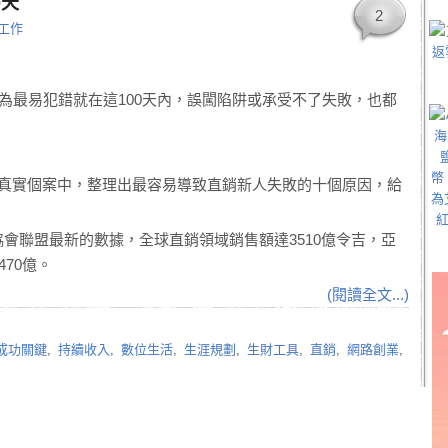
0天
2
工作
因為最易犯錯就在這100天內，誤闖陷阱或承受不了失敗，也都
接觸的真實個案中，整理出最容易導致直銷新人失敗的十個原因，給
會聯盟最新的數據，全球直銷領域銷售額達3510億令吉，亞
70億。
(閱讀全文...)
成功關鍵
,
持續收入
,
數位生活
,
生涯規劃
,
生財工具
,
直銷
,
網路創業
,