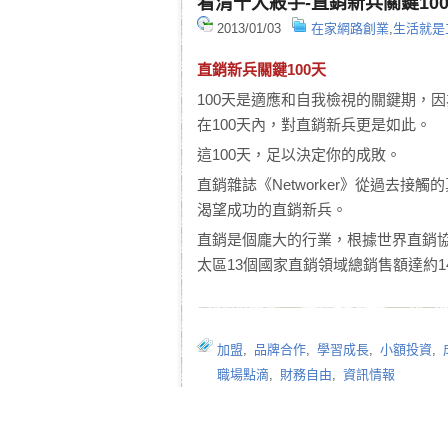
看清十大殺手-直銷新兵關鍵10
2013/01/03
在家網路創業
,
生活就是
直銷新兵關鍵100天
100天是適應和自我檢視的關鍵期，
在100天內，對直銷新兵更是如此。
這100天，足以決定你的成敗。
直銷雜誌《Networker》從過去
渴望成功的直銷新兵。
直銷是個龐大的行業，根據世界直銷協
太區13個國家直銷領域總銷售額達約14
加盟
,
品牌合作
,
學習成長
,
小額投資
,
職場點滴
,
財務自由
,
資訊情報