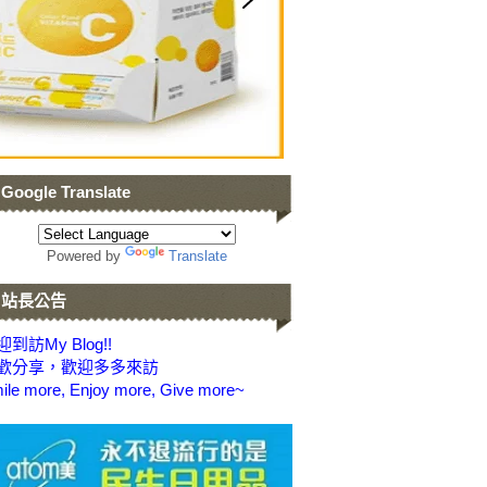
Google Translate
Powered by
Translate
站長公告
到訪My Blog!!
歡分享，歡迎多多來訪
ile more, Enjoy more, Give more~