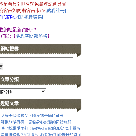
不是會員? 現在就免費登記會員🤗
為會員如同辦會員卡👉
[點我註冊]
有問題👉
[點我聯絡嘉]
收網站最新資訊~?
G訂閱:【
夢想空間部落格
】
網站搜尋
文章分類
近期文章
艾多美保健食品，隨身攜帶隨時補充
解鎖能量療癒：開啓身心蛻變的奇妙旅程
時間線戰爭開打！破解AI支配的3D矩陣｜覺醒
還是按錯鍵？從3D啟示錄跳槽到5D揚升的時間