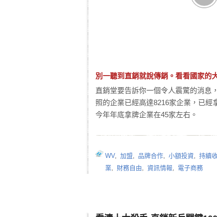
別一聽到直銷就說傳銷。看看國家的
直銷堂要告訴你一個令人震驚的消息，
照的企業已經高達8216家企業，已
今年年底拿牌企業在45家左右。
WV
,
加盟
,
品牌合作
,
小額投資
,
持續
業
,
財務自由
,
資訊情報
,
電子商務