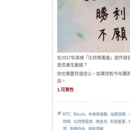
在2017年高喊「比特幣萬歲」是件
是否產生動搖？
你也需要充值信心，如果你對今年購買
由。
1.可靠性
BTC
,
Bitcoin
,
中美貿易戰
,
加密貨幣
,
特幣
,
比特幣投資
,
現金流
,
科技產業
,
幣
,
財務自由
,
資訊情報