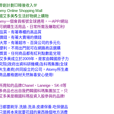
零創計劃💥睡後收入💯
omy Online Shopping Mall
國艾多美🌎生活好物網上購物
tomy一個會員帳號全球通用，一APP/網站
可網購生活用品、日常所需及賺取紅利!
品質，有著專櫃的高品質
價錢，有著大賣場的價錢
大眾，有著超市、百貨公司的多元化
便利，不用出門就可在網路商店選購
獎賞，任何商品都有紅利點數能兌現
艾多美成立於2009年，是家由韓國原子力
究院(政府出資科研機構)及科瑪集團(全球
大生產商)共同設立的公司，Atomy所生產
商品嚴格選材天然無毒安心使用!
所周知的品牌Chanel、Laneige、SK-II等
多商品也出自我們韓國科瑪集團加工，只
艾多美是韓國科瑪投資入股參與的品牌!
日都要刷牙.洗臉.洗澡.皮膚保養.吃保健品
只是將本來就要花錢的東西換個地方消費