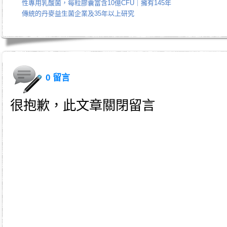
性專用乳酸菌，每粒膠囊富含10億CFU｜擁有145年
傳統的丹麥益生菌企業及35年以上研究
0 留言
很抱歉，此文章關閉留言
身心靈｜天使光能｜Angel Energy Healing｜能量療癒｜療癒服務｜心靈療癒｜意識提升｜脈輪淨化｜業力釋放｜
師｜姚安娜｜maymay師傅｜趙嘉寶師傅｜小桃｜atomy｜atom美｜艾多美｜atomy hk｜atomy tw｜台灣艾多美｜香港艾多美｜艾多美中
n｜taiwan艾多美｜atomy評價｜atomy艾多美免費加入｜韓國艾多美好嗎｜艾多美牙刷｜艾多美蜂膠牙膏｜艾多美煥
艾多美香港註冊｜艾多美香港會員｜艾多美香港公司｜艾多美台灣公司｜如何加入艾多美｜如何經營艾多美｜艾多美陷阱
民生日用品｜日常用品｜生活必需品｜消費創業｜消費致富｜網路事業｜網路工作｜網絡賺錢｜網賺｜快速致富｜秘密｜
｜網絡營銷｜低成本創業｜小本創業｜在家工作｜財富第五波｜兼差｜持續性收入｜圓夢巴士｜網路行銷｜傳直銷｜直銷
賺錢機會｜宅經濟｜健康｜財富｜退休計畫｜額外收入｜雲端事業｜賺錢｜投資理財｜退休方式｜賺錢系統｜致富方法｜
薪｜被動收入｜網路開店｜退休金｜增加收入｜家庭事業｜在家工作｜如新｜安麗｜慢性病｜防老｜肝病｜癌症｜痛風｜
｜家庭計畫｜圓夢計劃｜聯盟營銷｜聯盟行銷｜策略行銷｜program｜引薦計畫｜加盟展｜創業平台｜soho創業｜事業計
｜部落格賺錢｜財務自由｜財務計劃｜百萬年薪｜富裕生活｜低成本行銷｜小本創業｜兼職機會｜兼職加薪｜替自己加薪
｜事業經營｜電子商務｜人生規劃｜生意｜老板｜痞克邦｜月光族｜職場甘苦談｜額外收入｜投資｜全球事業｜科士威｜保健｜
方法｜ivip｜股市｜房地產｜羅伯特.T.清崎｜保健食品｜綠加利｜基金｜專業技術｜期貨｜黃金｜康寶萊｜104人力銀行｜
記｜樂多｜在家工作系統｜在家創業系統｜在家兼職工作｜加盟｜網路加盟｜加盟事業｜網路直銷｜美樂加｜創業投資｜
如何創業｜青年創業｜微型創業｜網路商店系統｜大陸創業｜代理加盟｜代理商｜尋找加盟商｜如何開店｜如何網路開店