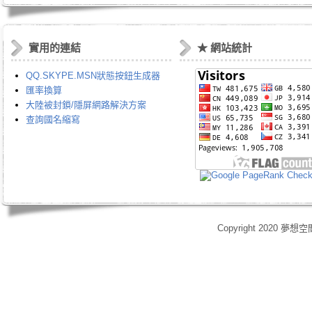
實用的連結
★ 網站統計
QQ.SKYPE.MSN狀態按鈕生成器
匯率換算
大陸被封鎖/隱屏網路解決方案
查詢國名縮寫
Copyright 2020 夢想空
身心靈,天使光能,Angel Energy Healing,能量療癒,療癒服務,心靈療癒,意識提升,脈輪淨化,業力釋放,靈體清理,能量調頻,空間能量清理,靈媒,占卜,占星,玄學風水,女祭師,姚安娜,maymay師傅,趙嘉寶師傅,小桃,atomy,艾多
艾多美清潔護膚四件組,艾多美凝萃煥膚六部曲,艾多美經典保養五件組,艾多美台灣會員,艾多美香港會員,艾多美香港分公司,艾多美台灣分公司,台灣香港如何加入艾多美,如何經營艾多美,艾多美陷阱,艾多美制度,艾多美產
格,yahoo大聯盟,打字賺錢,SOHO族