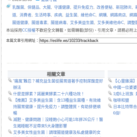
乳酸菌
,
保健品
,
大腸
,
守護健康
,
提升免疫力
,
改善便秘
,
新冠肺炎
,
道
,
消費者
,
生活時事
,
疾病
,
益生菌
,
維他命C
,
網購
,
網路商店
,
網
腸道健康
,
腸道毒素
,
腸道病毒
,
艾多美益生菌
,
艾多美維他命C
,
調整
本站採用
CC授權
不歡迎全文轉載，如需轉載(部份)、引用文章，請務必附
本篇文章引用網址：
相關文章
“痛風”難忍？補充益生菌從腸胃道著手控制尿酸是好
【心靈雞湯】
辦法
中國一位婆婆
什麼是酵素？諾麗果酵素二十六種功效！
1成6上班族
【推薦】艾多美益生菌｜含13種益生菌種，有效維
咖啡和鹽
持腸胃健康，提升免疫力，調整體質，有助排便順
日本比特幣合
暢
6倍!
減肥、健康問題｜沒睡飽小心可能1年胖26公斤！醫
生揭睡眠不足帶來5大身體影響
艾多美女性益生菌｜調理腸道健康及私處健康的女