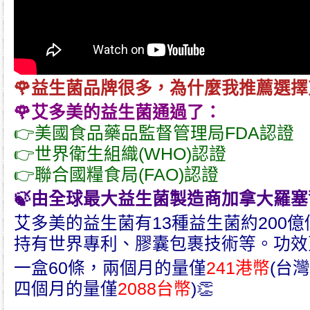
🌹
益生菌
品牌很多，為什麼我推薦選擇
🌹
艾多美
的
益生菌
通過了：
👉美國食品藥品監督管理局FDA認證
👉世界衛生組織(WHO)認證
👉聯合國糧食局(FAO)認證
🍃由全球最大
益生菌製造商加拿大羅塞爾R
艾多美
的
益生菌
有13種益生菌約200
持有世界專利、膠囊包裹技術等。功效
一盒60條，兩個月的量僅
241港幣
(台
四個月的量僅
2088台幣
)👏