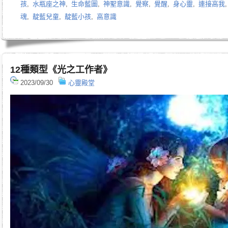
孩
,
水瓶座之神
,
生命藍圖
,
神聖意識
,
覺察
,
覺醒
,
身心靈
,
連接高我
魂
,
靛藍兒童
,
靛藍小孩
,
高意識
12種類型《光之工作者》
2023/09/30
心靈殿堂