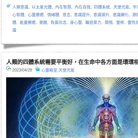
人類意識
,
以太星光體
,
內在智慧
,
內在自我
,
四體系統
,
天使光能
,
宇
心智體
,
心靈療癒
,
情緒體
,
意念
,
意識提升
,
意識揚升
,
意識顯化
,
源
體
,
能量療癒
,
覺醒
,
負面信念
,
身心靈
,
輪迴業力
,
開悟
,
靈修
,
靈性
識
人類的四體系統需要平衡好，在生命中各方面是環環
2023/04/28
心靈殿堂
,
天使光能