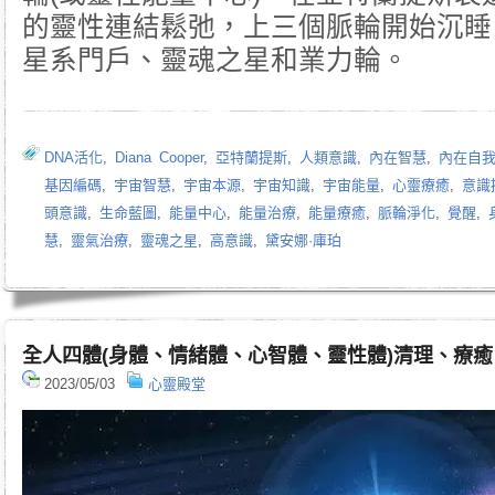
的靈性連結鬆弛，上三個脈輪開始沉睡
星系門戶、靈魂之星和業力輪。
DNA活化
,
Diana Cooper
,
亞特蘭提斯
,
人類意識
,
內在智慧
,
內在自
基因編碼
,
宇宙智慧
,
宇宙本源
,
宇宙知識
,
宇宙能量
,
心靈療癒
,
意識
頭意識
,
生命藍圖
,
能量中心
,
能量治療
,
能量療癒
,
脈輪淨化
,
覺醒
,
慧
,
靈氣治療
,
靈魂之星
,
高意識
,
黛安娜·庫珀
全人四體(身體、情緒體、心智體、靈性體)清理、療
2023/05/03
心靈殿堂