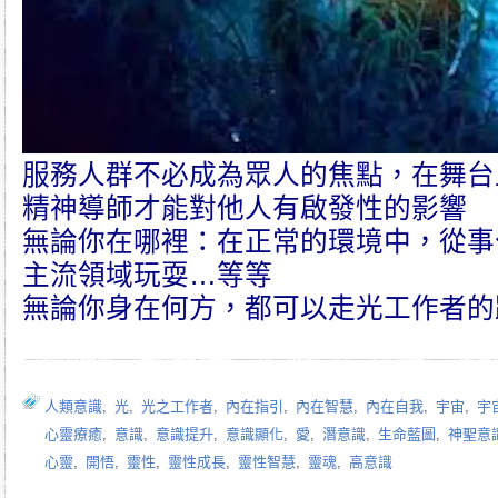
服務人群不必成為眾人的焦點，在舞台
精神導師才能對他人有啟發性的影響
無論你在哪裡：在正常的環境中，從事
主流領域玩耍…等等
無論你身在何方，都可以走光工作者的
人類意識
,
光
,
光之工作者
,
內在指引
,
內在智慧
,
內在自我
,
宇宙
,
宇
心靈療癒
,
意識
,
意識提升
,
意識顯化
,
愛
,
潛意識
,
生命藍圖
,
神聖意
心靈
,
開悟
,
靈性
,
靈性成長
,
靈性智慧
,
靈魂
,
高意識