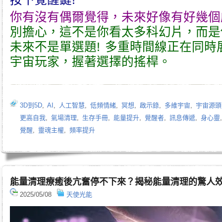
你有沒有偶爾覺得，未來好像有好幾個
別擔心，這不是你看太多科幻片，而是
未來不是單選題! 多重時間線正在同時
宇宙玩家，握著選擇的搖桿。
3D到5D
,
AI
,
人工智慧
,
低頻情緒
,
冥想
,
啟示錄
,
多維宇宙
,
宇宙源頭
更高自我
,
氣場清理
,
生存手冊
,
能量提升
,
覺醒者
,
訊息傳遞
,
身心靈
覺醒
,
靈魂主權
,
頻率提升
能量清理療癒後亢奮停不下來？揭秘能量清理的驚人
2025/05/08
天使光能