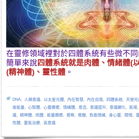
在靈修領域裡對於四體系統有些微不同
簡單來說
四體系統就是肉體、情緒體(
(精神體)、靈性體
。
DNA
,
人類意識
,
以太星光體
,
內在智慧
,
內在自我
,
四體系統
,
天使光
宙能量
,
心智體
,
心靈療癒
,
情緒體
,
意念
,
意識提升
,
意識顯化
,
氣場
識
,
精神體
,
肉體
,
能量療癒
,
覺察
,
覺醒
,
負面情緒
,
身心靈
,
開悟
,
性體
,
靈氣治療
,
高意識