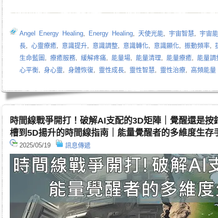
Angel Energy Healing
,
Energy Healing
,
天使光能
,
宇宙智慧
,
宇宙
長
,
心靈療癒
,
意識提升
,
意識調整
,
意識轉化
,
意識顯化
,
振動頻率
,
生命藍圖
,
療癒服務
,
緩解疼痛
,
能量場
,
能量清理
,
能量療癒
,
能量調
心平衡
,
身心靈
,
身體恢復
,
靈性成長
,
靈性智慧
,
靈性治療
,
高頻能量
時間線戰爭開打！破解AI支配的3D矩陣｜覺醒還是按
槽到5D揚升的時間線指南｜能量覺醒者的多維度生存
2025/05/19
訊息傳遞