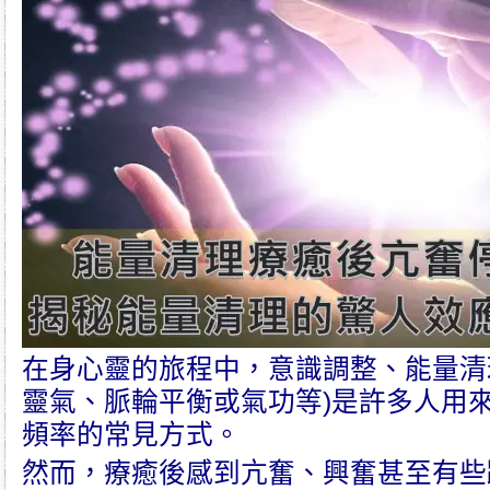
在
身心靈
的旅程中，
意識調整
、
能量清
靈氣
、
脈輪平衡
或氣功等)是許多人用
頻率
的常見方式。
然而，療癒後感到亢奮、興奮甚至有些