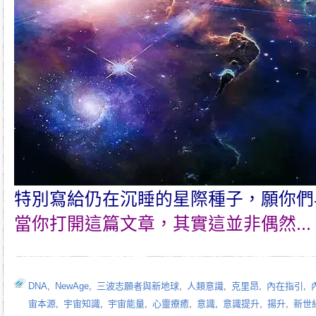
特別寫給仍在沉睡的星際種子，願你們
當你打開這篇文章，其實這並非偶然...
DNA
,
NewAge
,
三波志願者與新地球
,
人類意識
,
克里昂
,
內在指引
,
宙本源
,
宇宙知識
,
宇宙能量
,
心靈療癒
,
意識
,
意識提升
,
揚升
,
新世