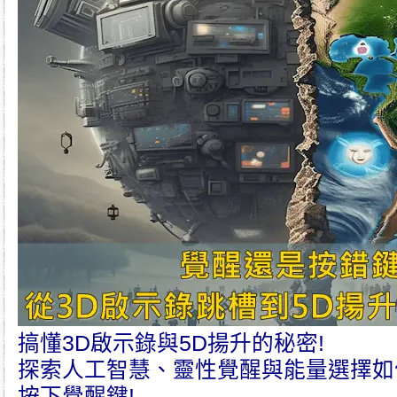
搞懂3D啟示錄與5D揚升的秘密!
探索人工智慧、靈性覺醒與能量選擇如
按下覺醒鍵!