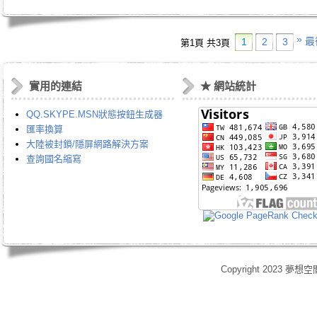
»
最
1
2
3
第1頁 共3頁
實用的連結
★ 網站統計
QQ.SKYPE.MSN狀態按鈕生成器
匯率換算
大陸被封鎖/隱屏網路解決方案
查詢國名縮寫
Copyright 2023 夢想空
身心靈,天使光能,Angel Energy Healing,能量療癒,療癒服務,心靈療癒,意識提升,脈輪淨化,業力釋放,靈體清理,能量調頻,空間能量清理,靈媒,占卜,占星,玄學風水,女祭師,姚安娜,maymay師傅,趙嘉寶師傅,小桃,atomy,艾多
艾多美清潔護膚四件組,艾多美凝萃煥膚六部曲,艾多美經典保養五件組,艾多美台灣會員,艾多美香港會員,艾多美香港分公司,艾多美台灣分公司,台灣香港如何加入艾多美,如何經營艾多美,艾多美陷阱,艾多美制度,艾多美產
格,yahoo大聯盟,打字賺錢,SOHO族