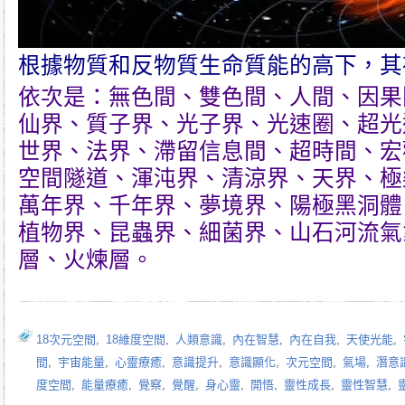
根據物質和反物質生命質能的高下，其
依次是：無色間、雙色間、人間、因果
仙界、質子界、光子界、光速圈、超光
世界、法界、滯留信息間、超時間、宏
空間隧道、渾沌界、清涼界、天界、極
萬年界、千年界、夢境界、陽極黑洞體
植物界、昆蟲界、細菌界、山石河流氣
層、火煉層。
18次元空間
,
18維度空間
,
人類意識
,
內在智慧
,
內在自我
,
天使光能
,
間
,
宇宙能量
,
心靈療癒
,
意識提升
,
意識顯化
,
次元空間
,
氣場
,
潛意
度空間
,
能量療癒
,
覺察
,
覺醒
,
身心靈
,
開悟
,
靈性成長
,
靈性智慧
,