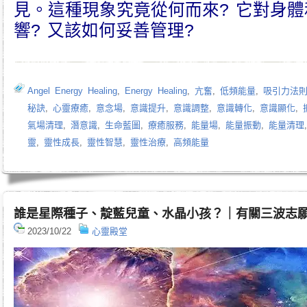
見。這種現象究竟從何而來? 它對身
響? 又該如何妥善管理?
Angel Energy Healing
,
Energy Healing
,
亢奮
,
低頻能量
,
吸引力法
秘訣
,
心靈療癒
,
意念場
,
意識提升
,
意識調整
,
意識轉化
,
意識顯化
,
氣場清理
,
潛意識
,
生命藍圖
,
療癒服務
,
能量場
,
能量振動
,
能量清理
靈
,
靈性成長
,
靈性智慧
,
靈性治療
,
高頻能量
誰是星際種子、靛藍兒童、水晶小孩？｜有關三波志
2023/10/22
心靈殿堂