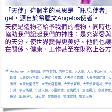
「天使」這個字的意思是「訊息使者」
gel，源自於希臘文Angelos使者。
天使是造物者給予我們的禮物，同時也
協助我們記起我們的神性：是充滿愛與
的天分，使世界變得更美好。他們也讓
在關係、健康、工作甚至在財務上各方
Archangel
,
人類意識
,
內在智慧
,
內在自我
,
大天使
,
大天使亞列爾
,
瑞爾
,
大天使拉吉爾
,
大天使拉斐爾
,
大天使拉貴爾
,
大天使漢尼爾
,
大
米爾
,
大天使聖德芬
,
大天使薩基爾
,
大天使麥可
,
大天使麥達昶
,
天使
知識
,
宇宙能量
,
守護天使
,
心靈療癒
,
意識提升
,
意識揚升
,
意識轉化
療癒
,
脈輪淨化
,
身心靈
,
靈性成長
,
靈性智慧
,
靈氣治療