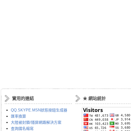
實用的連結
★ 網站統計
QQ.SKYPE.MSN狀態按鈕生成器
匯率換算
大陸被封鎖/隱屏網路解決方案
查詢國名縮寫