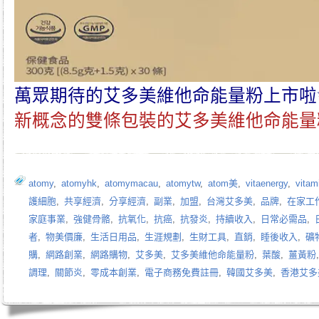
萬眾期待的
艾多美維他命能量粉
上市啦
新概念的雙條包裝的
艾多美維他命能量
atomy
,
atomyhk
,
atomymacau
,
atomytw
,
atom美
,
vitaenergy
,
vitam
護細胞
,
共享經濟
,
分享經濟
,
副業
,
加盟
,
台灣艾多美
,
品牌
,
在家工
家庭事業
,
強健骨骼
,
抗氧化
,
抗癌
,
抗發炎
,
持續收入
,
日常必需品
,
者
,
物美價廉
,
生活日用品
,
生涯規劃
,
生財工具
,
直銷
,
睡後收入
,
礦
購
,
網路創業
,
網路購物
,
艾多美
,
艾多美維他命能量粉
,
葉酸
,
薑黃粉
調理
,
關節炎
,
零成本創業
,
電子商務免費註冊
,
韓國艾多美
,
香港艾多