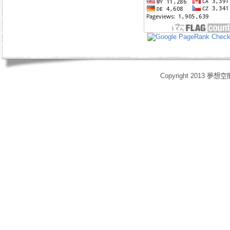
Copyright 2013 夢想空
身心靈,天使光能,Angel Energy Healing,能量療癒,療癒服務,心靈療癒,意識提升,脈輪淨化,業力釋放,靈體清理,能量調頻,空間能量清理,靈媒,占卜,占星,玄學風水,女祭師,姚安娜,maymay師傅,趙嘉寶師傅,小桃,atomy,艾多
艾多美清潔護膚四件組,艾多美凝萃煥膚六部曲,艾多美經典保養五件組,艾多美台灣會員,艾多美香港會員,艾多美香港分公司,艾多美台灣分公司,台灣香港如何加入艾多美,如何經營艾多美,艾多美陷阱,艾多美制度,艾多美產
格,yahoo大聯盟,打字賺錢,SOHO族