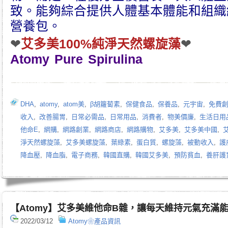
致。能夠綜合提供人體基本體能和組織
營養包。
❤
艾多美100%純淨天然螺旋藻
❤
Atomy Pure Spirulina
DHA
,
atomy
,
atom美
,
β胡籮蔔素
,
保健食品
,
保養品
,
元宇宙
,
免費
收入
,
改善腸胃
,
日常必需品
,
日常用品
,
消費者
,
物美價廉
,
生活日用
他命E
,
網購
,
網路創業
,
網路商店
,
網路購物
,
艾多美
,
艾多美中國
,
淨天然螺旋藻
,
艾多美螺旋藻
,
葉綠素
,
蛋白質
,
螺旋藻
,
被動收入
,
護
降血壓
,
降血脂
,
電子商務
,
韓國直購
,
韓國艾多美
,
預防貧血
,
養肝護
【Atomy】艾多美維他命B雜，讓每天維持元氣充滿
2022/03/12
Atomy❀產品資訊