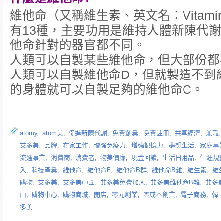
維他命（又稱維生素、英文名︰Vitam
有13種，主要功用是維持人體新陳代
他命針對的器官都不同。
人類可以自製某些維他命，但大部份都
人類可以自製維他命D，但就製造不到
的身體就可以自製足夠的維他命C。
atomy
,
atom美
,
促進新陳代謝
,
免費創業
,
免費註冊
,
共享經濟
,
兼職
艾多美
,
品牌
,
在家工作
,
增強免疫力
,
增強記憶力
,
夢想生活
,
家庭事
流通事業
,
消費商
,
消費者
,
物美價廉
,
現金回饋
,
生活日用品
,
生涯規
入
,
科技產業
,
維他命
,
維他命B
,
維他命B群
,
維他命B雜
,
維生素
,
維
購物
,
艾多美
,
艾多美中國
,
艾多美免費加入
,
艾多美維他命B雜
,
艾多
由
,
購物中心
,
購物商城
,
開店
,
零元創業
,
零成本創業
,
電子商務
,
韓
多美