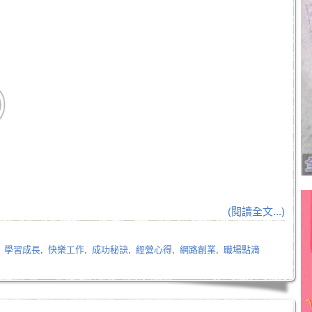
(閱讀全文...)
,
學習成長
,
快樂工作
,
成功秘訣
,
經營心得
,
網路創業
,
職場點滴