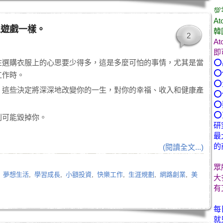

At
像遊戲一樣。
韓
2
A
即
在選購衣服上的心思要少得多，這是多麼可怕的事情，尤其是當
⭕
⭕
工作時。
⭕
，這些決定將深深地改變你的一生，對你的幸福、收入和健康產
⭕
⭕
⭕
則可能毀掉你。
研
最
的
(閱讀全文...)
眾
,
夢想生活
,
學習成長
,
小額投資
,
快樂工作
,
生涯規劃
,
網路創業
,
美
大
有
每
就