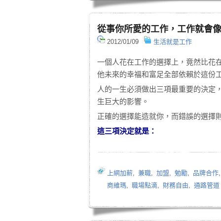
從事你所愛的工作，工作就會
2012/01/09
生活就是工作
一個人花在工作的選擇上，竟然比花
他未來的幸福和富足全部依賴於這份
人的一生必須做出三項最重要的決定
生巨大的影響。
正確的選擇能造就你，而錯誤的選擇
這三項決定就是：
上網加薪
,
兼職
,
加盟
,
勉勵
,
品牌合作
商維瑪
,
職場點滴
,
財務自由
,
通路管道