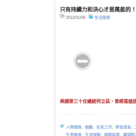
只有持續力和決心才是萬能的
2012/01/06
生活隨筆
美國第三十任總統柯立茲，曾經寫過
人際關係
,
勉勵
,
在家工作
,
學習成長
,
生意機會
,
生涯規劃
,
網路創業
,
職場點