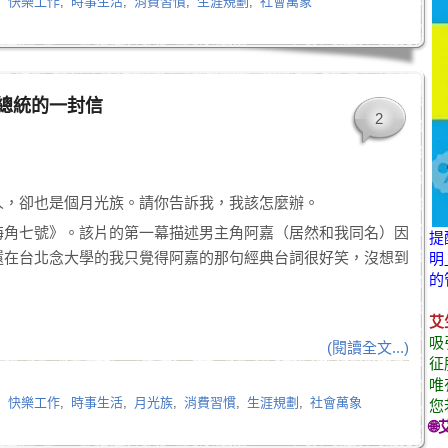
,
快樂工作
,
時事生活
,
消費習慣
,
生涯規劃
,
社會萬象
馬總統的一封信
2
人，卻也是個月光族。請你告訴我，我該怎麼辦。
海角七號》。該片的第一幕描述男主角阿嘉（居然和我同名）因
提
還在台北念大學的我只覺得阿嘉的那句經典台詞很好笑，沒想到
明
的
艾
吸
(閱讀全文...)
征
唯
,
快樂工作
,
時事生活
,
月光族
,
消費習慣
,
生涯規劃
,
社會萬象
您
🌐