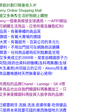
零創計劃💥睡後收入💯
omy Online Shopping Mall
國艾多美🌎生活好物網上購物
tomy一個會員帳號全球通用，一APP/網站
可網購生活用品、日常所需及賺取紅利!
品質，有著專櫃的高品質
價錢，有著大賣場的價錢
大眾，有著超市、百貨公司的多元化
便利，不用出門就可在網路商店選購
獎賞，任何商品都有紅利點數能兌現
艾多美成立於2009年，是家由韓國原子力
究院(政府出資科研機構)及科瑪集團(全球
大生產商)共同設立的公司，Atomy所生產
商品嚴格選材天然無毒安心使用!
所周知的品牌Chanel、Laneige、SK-II等
多商品也出自我們韓國科瑪集團加工，只
艾多美是韓國科瑪投資入股參與的品牌!
日都要刷牙.洗臉.洗澡.皮膚保養.吃保健品
只是將本來就要花錢的東西換個地方消費