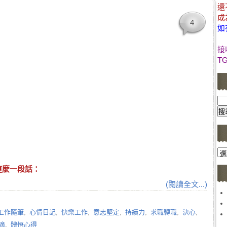
還
！
成
4
如
接
T
文
章
這麼一段話：
分
(閱讀全文...)
類
工作隨筆
,
心情日記
,
快樂工作
,
意志堅定
,
持續力
,
求職轉職
,
決心
,
滴
,
體悟心得