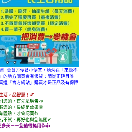
醒!! 莫貪方便貪小便宜，請勿在「來源不
」的地方購買會有假貨；請從正確且唯一
管道「官方網站」購買才是正品及有保障!
生活，品智慧！💕
引您的，首先是廣告📣
服您的，最終是效果🤗
有體驗，才會認同👍
若不試，再好也與您無關✔
艾多美
－－您值得擁用👍👍