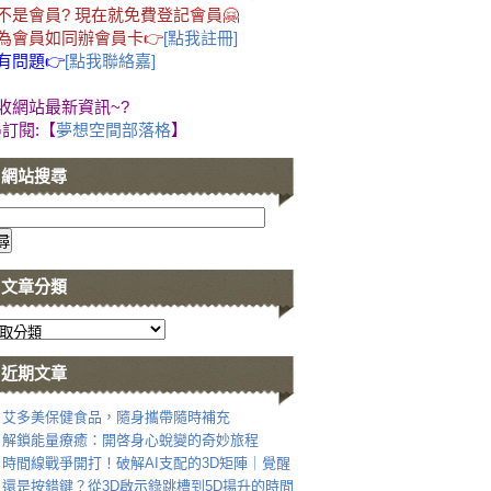
不是會員? 現在就免費登記會員🤗
為會員如同辦會員卡👉
[點我註冊]
有問題👉
[點我聯絡嘉]
收網站最新資訊~?
G訂閱:【
夢想空間部落格
】
網站搜尋
文章分類
近期文章
艾多美保健食品，隨身攜帶隨時補充
解鎖能量療癒：開啓身心蛻變的奇妙旅程
時間線戰爭開打！破解AI支配的3D矩陣｜覺醒
還是按錯鍵？從3D啟示錄跳槽到5D揚升的時間