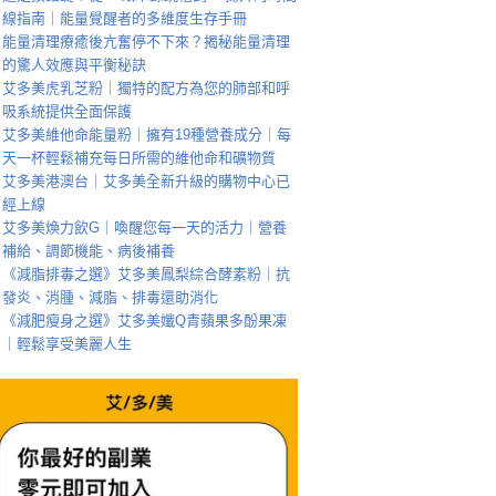
線指南｜能量覺醒者的多維度生存手冊
能量清理療癒後亢奮停不下來？揭秘能量清理
的驚人效應與平衡秘訣
艾多美虎乳芝粉｜獨特的配方為您的肺部和呼
吸系統提供全面保護
艾多美維他命能量粉｜擁有19種營養成分｜每
天一杯輕鬆補充每日所需的維他命和礦物質
艾多美港澳台｜艾多美全新升級的購物中心已
經上線
艾多美煥力飲G｜喚醒您每一天的活力｜營養
補給、調節機能、病後補養
《減脂排毒之選》艾多美鳳梨綜合酵素粉｜抗
發炎、消腫、減脂、排毒還助消化
《減肥瘦身之選》艾多美孅Q青蘋果多酚果凍
｜輕鬆享受美麗人生