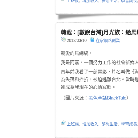
上班族
,
增加收入
,
夢想生活
,
學習成長
轉載：[數說台灣]月光族：給
2012/03/10
在家網路創業
親愛的馬總統，
我是阿嘉，一個努力工作的社會新鮮
四年前我看了一部電影，片名叫做《
為失落和挫折，被迫逃離台北。當時
卻成為我現在的心情寫照。
（圖片來源：
黑色童話BlackTale
）
上班族
,
增加收入
,
夢想生活
,
學習成長