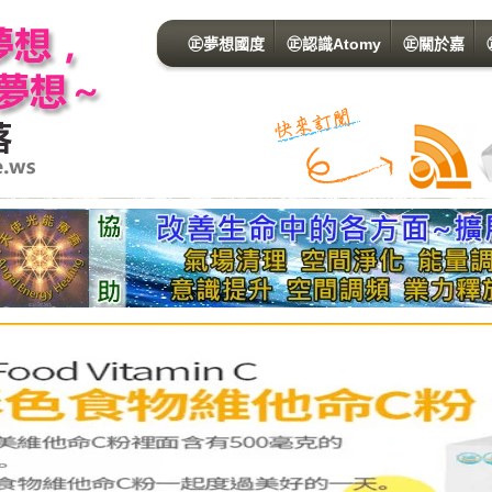
㊣夢想國度
㊣認識Atomy
㊣關於嘉