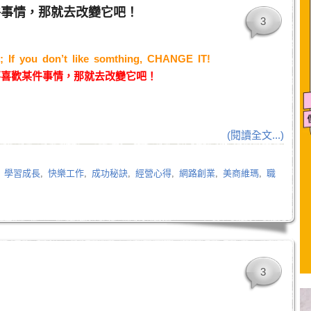
件事情，那就去改變它吧！
3
; If you don’t like somthing, CHANGE IT!
不喜歡某件事情，那就去改變它吧！
(閱讀全文...)
,
學習成長
,
快樂工作
,
成功秘訣
,
經營心得
,
網路創業
,
美商維瑪
,
職
3