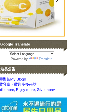
Google Translate
Powered by
Translate
站長公告
到訪My Blog!!
歡分享，歡迎多多來訪
ile more, Enjoy more, Give more~