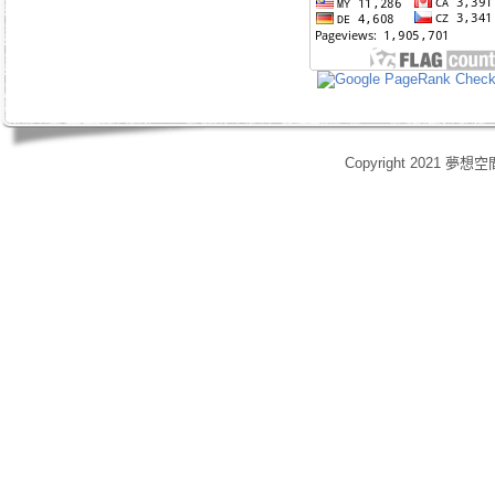
Copyright 2021 夢想空
身心靈,天使光能,Angel Energy Healing,能量療癒,療癒服務,心靈療癒,意識提升,脈輪淨化,業力釋放,靈體清理,能量調頻,空間能量清理,靈媒,占卜,占星,玄學風水,女祭師,姚安娜,maymay師傅,趙嘉寶師傅,小桃,atomy,艾多
艾多美清潔護膚四件組,艾多美凝萃煥膚六部曲,艾多美經典保養五件組,艾多美台灣會員,艾多美香港會員,艾多美香港分公司,艾多美台灣分公司,台灣香港如何加入艾多美,如何經營艾多美,艾多美陷阱,艾多美制度,艾多美產
格,yahoo大聯盟,打字賺錢,SOHO族