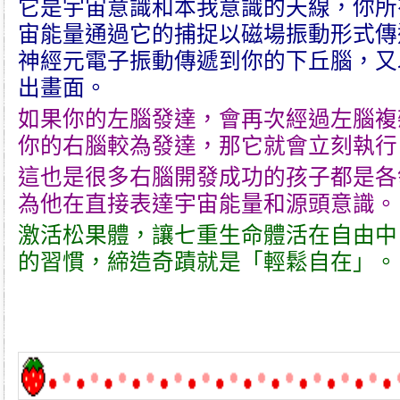
它是
宇宙意識
和
本我意識
的天線，你所
宙能量
通過它的捕捉以磁場振動形式傳
神經元電子振動傳遞到你的下丘腦，又
出畫面。
如果你的左腦發達，會再次經過左腦複
你的右腦較為發達，那它就會立刻執行
這也是很多
右腦開發
成功的孩子都是各
為他在直接表達
宇宙能量
和
源頭意識
。
激活
松果體
，讓七重生命體活在自由中
的習慣，締造奇蹟就是「輕鬆自在」。