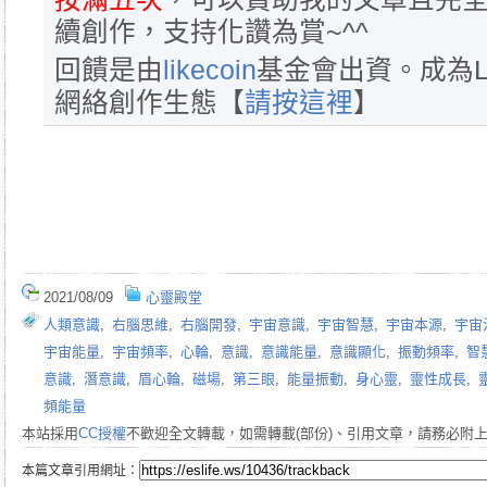
續創作，支持化讚為賞~^^
回饋是由
likecoin
基金會出資。成為L
網絡創作生態【
請按這裡
】
2021/08/09
心靈殿堂
人類意識
,
右腦思維
,
右腦開發
,
宇宙意識
,
宇宙智慧
,
宇宙本源
,
宇宙
宇宙能量
,
宇宙頻率
,
心輪
,
意識
,
意識能量
,
意識顯化
,
振動頻率
,
智
意識
,
潛意識
,
眉心輪
,
磁場
,
第三眼
,
能量振動
,
身心靈
,
靈性成長
,
頻能量
本站採用
CC授權
不歡迎全文轉載，如需轉載(部份)、引用文章，請務必附
本篇文章引用網址：