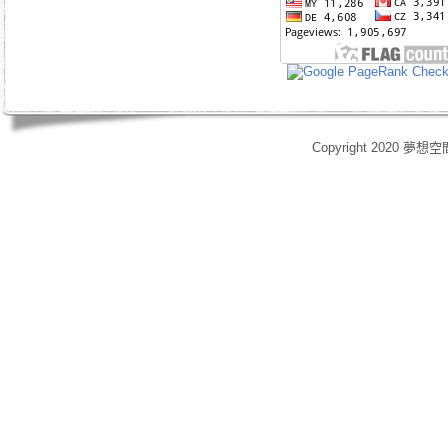
Copyright 2020 夢想空
身心靈,天使光能,Angel Energy Healing,能量療癒,療癒服務,心靈療癒,意識提升,脈輪淨化,業力釋放,靈體清理,能量調頻,空間能量清理,靈媒,占卜,占星,玄學風水,女祭師,姚安娜,maymay師傅,趙嘉寶師傅,小桃,atomy,艾多
艾多美清潔護膚四件組,艾多美凝萃煥膚六部曲,艾多美經典保養五件組,艾多美台灣會員,艾多美香港會員,艾多美香港分公司,艾多美台灣分公司,台灣香港如何加入艾多美,如何經營艾多美,艾多美陷阱,艾多美制度,艾多美產
格,yahoo大聯盟,打字賺錢,SOHO族