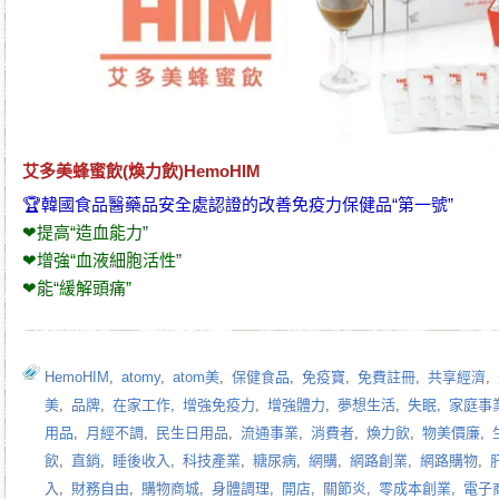
艾多美蜂蜜飲(煥力飲)HemoHIM
🏆韓國食品醫藥品安全處認證的改善免疫力保健品“第一號”
❤提高“造血能力”
❤增強“血液細胞活性”
❤能“緩解頭痛”
HemoHIM
,
atomy
,
atom美
,
保健食品
,
免疫寶
,
免費註冊
,
共享經濟
,
美
,
品牌
,
在家工作
,
增強免疫力
,
增強體力
,
夢想生活
,
失眠
,
家庭事
用品
,
月經不調
,
民生日用品
,
流通事業
,
消費者
,
煥力飲
,
物美價廉
,
飲
,
直銷
,
睡後收入
,
科技產業
,
糖尿病
,
網購
,
網路創業
,
網路購物
,
入
,
財務自由
,
購物商城
,
身體調理
,
開店
,
關節炎
,
零成本創業
,
電子