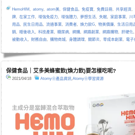
HemoHIM
,
atomy
,
atom美
,
保健食品
,
免疫寶
,
免費註冊
,
共享經濟
,
牌
,
在家工作
,
增強免疫力
,
增強體力
,
夢想生活
,
失眠
,
家庭事業
,
川
用品
,
民生日用品
,
流通事業
,
消費者
,
煥力飲G
,
物美價廉
,
生活日用
銷
,
睡後收入
,
科技產業
,
糖尿病
,
網購
,
網路創業
,
網路購物
,
肝硬化
被動收入
,
財務自由
,
購物商城
,
身體調理
,
關節炎
,
零成本創業
,
電子
保健食品｜艾多美蜂蜜飲(煥力飲)要怎樣吃呢?
2021/04/18
Atomy❀產品資訊
,
Atomy❀學習資源