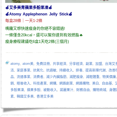
🍏
艾多美青蘋果多酚果凍
🍏
🍏
Atomy Applephenon Jelly Stick
🍏
每盒28條｜一天1-2條
嘴饞又想
快速瘦身
的你絕不容錯過!
一條僅含20kcal，還可以幫你達到有效
燃脂
🔥
瘦身療程
建議吃6盒1天吃2條(三個月)
atomy
,
atom美
,
免費註冊
,
共享經濟
,
分享經濟
,
副業
,
加盟
,
台灣艾
活
,
家庭事業
,
抗氧化
,
抗過敏
,
持續收入
,
排毒
,
提高新陳代謝
,
改善B
品
,
流通事業
,
消費者
,
減少內臟脂肪
,
減肥瘦身
,
減輕體重
,
物美價廉
銷
,
睡後收入
,
科技產業
,
網購
,
網路創業
,
網路購物
,
美白
,
自由基
,
多酚果凍
,
蘋果多酚
,
被動收入
,
諾麗果汁
,
財務自由
,
購物商城
,
身體
素
,
韓國艾多美
,
香港艾多美