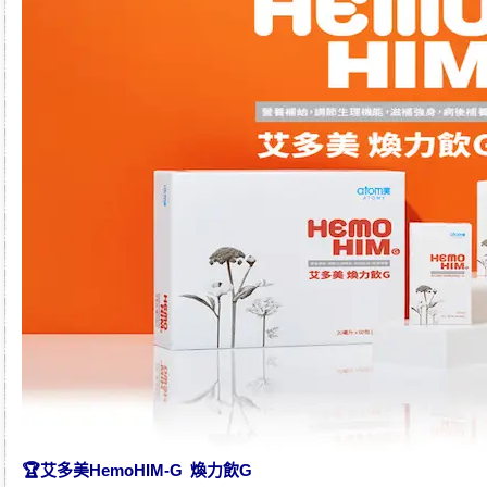
🏆
艾多美HemoHIM-G 煥力飲G