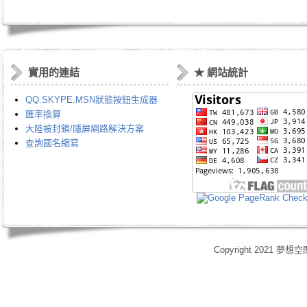
實用的連結
★ 網站統計
QQ.SKYPE.MSN狀態按鈕生成器
匯率換算
大陸被封鎖/隱屏網路解決方案
查詢國名縮寫
Copyright 2021 夢想空
身心靈,天使光能,Angel Energy Healing,能量療癒,療癒服務,心靈療癒,意識提升,脈輪淨化,業力釋放,靈體清理,能量調頻,空間能量清理,靈媒,占卜,占星,玄學風水,女祭師,姚安娜,maymay師傅,趙嘉寶師傅,小桃,atomy,艾多
艾多美清潔護膚四件組,艾多美凝萃煥膚六部曲,艾多美經典保養五件組,艾多美台灣會員,艾多美香港會員,艾多美香港分公司,艾多美台灣分公司,台灣香港如何加入艾多美,如何經營艾多美,艾多美陷阱,艾多美制度,艾多美產
格,yahoo大聯盟,打字賺錢,SOHO族