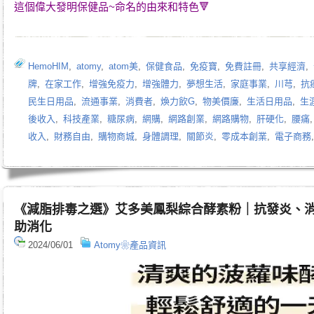
這個偉大發明保健品~命名的由來和特色🔻
HemoHIM
,
atomy
,
atom美
,
保健食品
,
免疫寶
,
免費註冊
,
共享經濟
,
牌
,
在家工作
,
增強免疫力
,
增強體力
,
夢想生活
,
家庭事業
,
川芎
,
抗
民生日用品
,
流通事業
,
消費者
,
煥力飲G
,
物美價廉
,
生活日用品
,
生
後收入
,
科技產業
,
糖尿病
,
網購
,
網路創業
,
網路購物
,
肝硬化
,
腰痛
收入
,
財務自由
,
購物商城
,
身體調理
,
關節炎
,
零成本創業
,
電子商務
《減脂排毒之選》艾多美鳳梨綜合酵素粉｜抗發炎、
助消化
2024/06/01
Atomy❀產品資訊