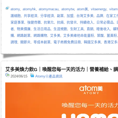
atomy
,
atomyhk
,
atomymacau
,
atomytw
,
atom美
,
vitaenergy
,
vitam
護細胞
,
共享經濟
,
分享經濟
,
副業
,
加盟
,
台灣艾多美
,
品牌
,
在家工
家庭事業
,
強健骨骼
,
抗氧化
,
抗癌
,
抗發炎
,
持續收入
,
日常必需品
,
者
,
物美價廉
,
生活日用品
,
生涯規劃
,
生財工具
,
直銷
,
睡後收入
,
礦
購
,
網路創業
,
網路購物
,
艾多美
,
艾多美維他命能量粉
,
葉酸
,
薑黃粉
調理
,
關節炎
,
零成本創業
,
電子商務免費註冊
,
韓國艾多美
,
香港艾多
艾多美煥力飲G｜喚醒您每一天的活力｜營養補給、
2024/06/15
Atomy❀產品資訊