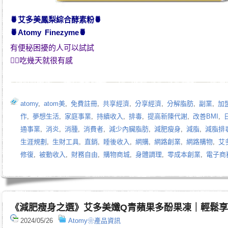
🍍
艾多美鳳梨綜合酵素粉
🍍
🍍
Atomy Finezyme
🍍
有便秘困擾的人可以試試
👍🏻吃幾天就很有感
atomy
,
atom美
,
免費註冊
,
共享經濟
,
分享經濟
,
分解脂肪
,
副業
,
加
作
,
夢想生活
,
家庭事業
,
持續收入
,
排毒
,
提高新陳代謝
,
改善BMI
,
通事業
,
消炎
,
消腫
,
消費者
,
減少內臟脂肪
,
減肥瘦身
,
減脂
,
減脂排
生涯規劃
,
生財工具
,
直銷
,
睡後收入
,
網購
,
網路創業
,
網路購物
,
艾
修復
,
被動收入
,
財務自由
,
購物商城
,
身體調理
,
零成本創業
,
電子商
《減肥瘦身之選》艾多美孅Q青蘋果多酚果凍｜輕鬆
2024/05/26
Atomy❀產品資訊