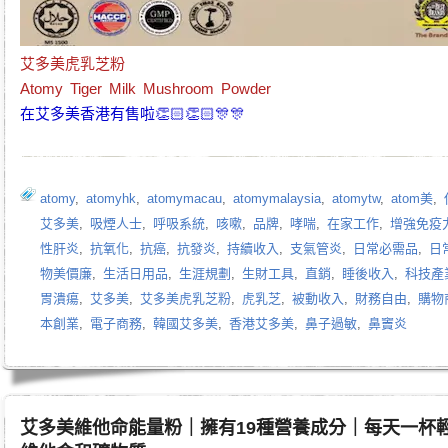
艾多美虎乳芝粉
Atomy Tiger Milk Mushroom Powder
在艾多美香港有售啦👏🏻👏🏻🎊🎊
atomy
,
atomyhk
,
atomymacau
,
atomymalaysia
,
atomytw
,
atom美
,
艾多美
,
吸煙人士
,
呼吸系統
,
咳嗽
,
品牌
,
哮喘
,
在家工作
,
增強免疫
性肝炎
,
抗氧化
,
抗癌
,
抗發炎
,
持續收入
,
支氣管炎
,
日常必需品
,
日
物美價廉
,
生活日用品
,
生涯規劃
,
生財工具
,
直銷
,
睡後收入
,
科技產
胃潰瘍
,
艾多美
,
艾多美虎乳芝粉
,
虎乳芝
,
被動收入
,
財務自由
,
購物
本創業
,
電子商務
,
韓國艾多美
,
香港艾多美
,
鼻子過敏
,
鼻竇炎
艾多美維他命能量粉｜擁有19種營養成分｜每天一杯