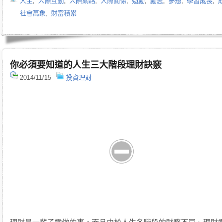
人生
,
人際互動
,
人際網絡
,
人際關係
,
勉勵
,
勵志
,
夢想
,
學習成長
,
社會萬象
,
財富積累
你必須要知道的人生三大階段理財訣竅
2014/11/15
投資理財