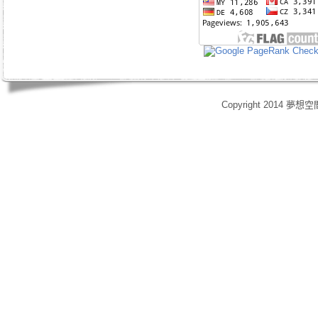
Copyright 2014 夢想空
身心靈,天使光能,Angel Energy Healing,能量療癒,療癒服務,心靈療癒,意識提升,脈輪淨化,業力釋放,靈體清理,能量調頻,空間能量清理,靈媒,占卜,占星,玄學風水,女祭師,姚安娜,maymay師傅,趙嘉寶師傅,小桃,atomy,艾多
艾多美清潔護膚四件組,艾多美凝萃煥膚六部曲,艾多美經典保養五件組,艾多美台灣會員,艾多美香港會員,艾多美香港分公司,艾多美台灣分公司,台灣香港如何加入艾多美,如何經營艾多美,艾多美陷阱,艾多美制度,艾多美產
格,yahoo大聯盟,打字賺錢,SOHO族