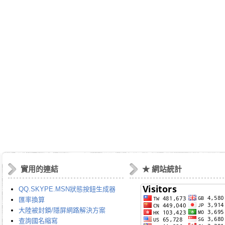
實用的連結
★ 網站統計
QQ.SKYPE.MSN狀態按鈕生成器
匯率換算
大陸被封鎖/隱屏網路解決方案
查詢國名縮寫