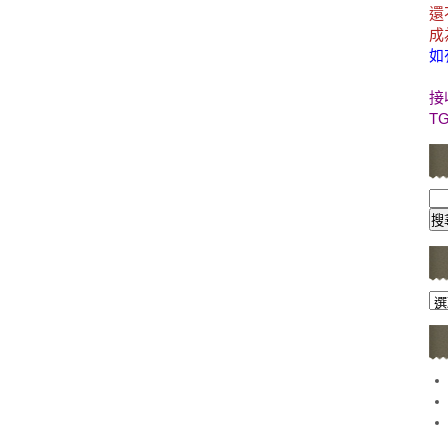
還
成
如
接
T
文
章
分
類