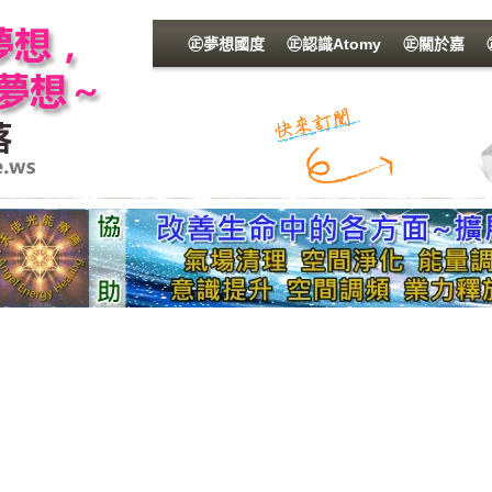
㊣夢想國度
㊣認識Atomy
㊣關於嘉