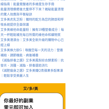
線指南｜能量覺醒者的多維度生存手冊
能量清理療癒後亢奮停不下來？揭秘能量清理
的驚人效應與平衡秘訣
艾多美虎乳芝粉｜獨特的配方為您的肺部和呼
吸系統提供全面保護
艾多美維他命能量粉｜擁有19種營養成分｜每
天一杯輕鬆補充每日所需的維他命和礦物質
艾多美港澳台｜艾多美全新升級的購物中心已
經上線
艾多美煥力飲G｜喚醒您每一天的活力｜營養
補給、調節機能、病後補養
《減脂排毒之選》艾多美鳳梨綜合酵素粉｜抗
發炎、消腫、減脂、排毒還助消化
《減肥瘦身之選》艾多美孅Q青蘋果多酚果凍
｜輕鬆享受美麗人生