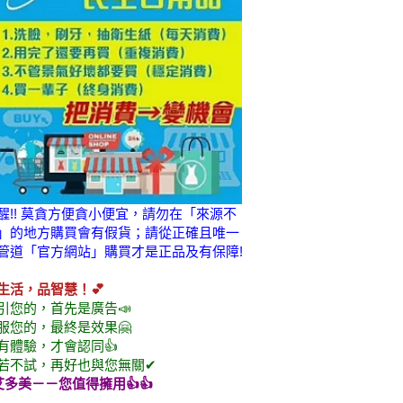
醒!! 莫貪方便貪小便宜，請勿在「來源不
」的地方購買會有假貨；請從正確且唯一
管道「官方網站」購買才是正品及有保障!
生活，品智慧！💕
引您的，首先是廣告📣
服您的，最終是效果🤗
有體驗，才會認同👍
若不試，再好也與您無關✔
艾多美
－－您值得擁用👍👍