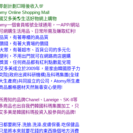
零創計劃💥睡後收入💯
omy Online Shopping Mall
國艾多美🌎生活好物網上購物
tomy一個會員帳號全球通用，一APP/網站
可網購生活用品、日常所需及賺取紅利!
品質，有著專櫃的高品質
價錢，有著大賣場的價錢
大眾，有著超市、百貨公司的多元化
便利，不用出門就可在網路商店選購
獎賞，任何商品都有紅利點數能兌現
艾多美成立於2009年，是家由韓國原子力
究院(政府出資科研機構)及科瑪集團(全球
大生產商)共同設立的公司，Atomy所生產
商品嚴格選材天然無毒安心使用!
所周知的品牌Chanel、Laneige、SK-II等
多商品也出自我們韓國科瑪集團加工，只
艾多美是韓國科瑪投資入股參與的品牌!
日都要刷牙.洗臉.洗澡.皮膚保養.吃保健品
只是將本來就要花錢的東西換個地方消費