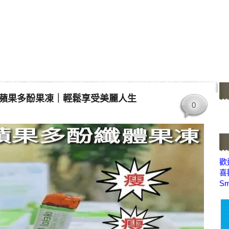
蘋果多酚果凍｜輕鬆享受美麗人生
0
歡迎
喜
Sm