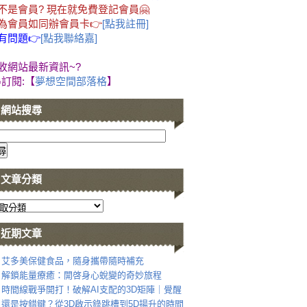
不是會員? 現在就免費登記會員🤗
為會員如同辦會員卡👉
[點我註冊]
有問題👉
[點我聯絡嘉]
收網站最新資訊~?
G訂閱:【
夢想空間部落格
】
網站搜尋
文章分類
近期文章
艾多美保健食品，隨身攜帶隨時補充
解鎖能量療癒：開啓身心蛻變的奇妙旅程
時間線戰爭開打！破解AI支配的3D矩陣｜覺醒
還是按錯鍵？從3D啟示錄跳槽到5D揚升的時間