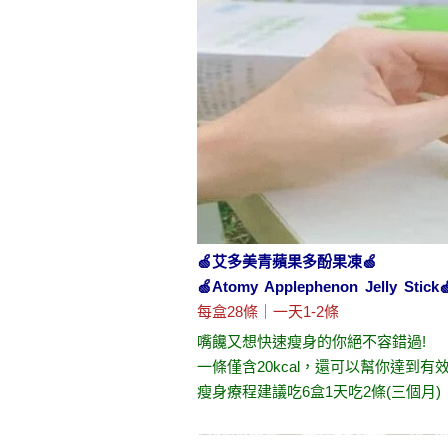
🍏
艾多美青蘋果多酚果凍
🍏
🍏
Atomy Applephenon Jelly Stick

每盒28條｜一天1-2條
嘴饞又想
快速瘦身
的你絕不容錯過!
一條僅含20kcal，還可以幫你達到有
瘦身療程
建議吃6盒1天吃2條(三個月)