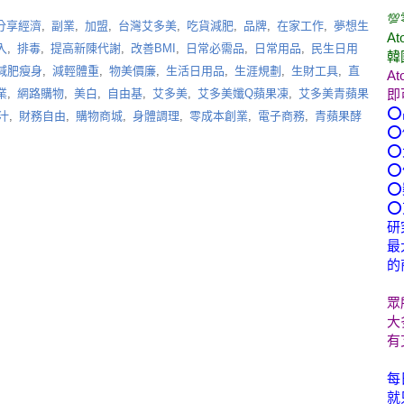

分享經濟
,
副業
,
加盟
,
台灣艾多美
,
吃貨減肥
,
品牌
,
在家工作
,
夢想生
At
入
,
排毒
,
提高新陳代謝
,
改善BMI
,
日常必需品
,
日常用品
,
民生日用
韓
減肥瘦身
,
減輕體重
,
物美價廉
,
生活日用品
,
生涯規劃
,
生財工具
,
直
A
業
,
網路購物
,
美白
,
自由基
,
艾多美
,
艾多美孅Q蘋果凍
,
艾多美青蘋果
即
⭕
汁
,
財務自由
,
購物商城
,
身體調理
,
零成本創業
,
電子商務
,
青蘋果酵
⭕
⭕
⭕
⭕
⭕
研
最
的
眾
大
有
每
就