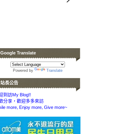
Google Translate
Powered by
Translate
站長公告
到訪My Blog!!
歡分享，歡迎多多來訪
ile more, Enjoy more, Give more~