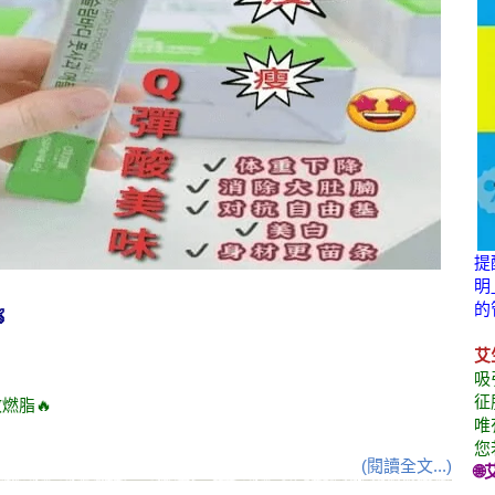
提
明
的

艾
吸
征
效
燃脂
🔥
唯
您
(閱讀全文...)
🌐