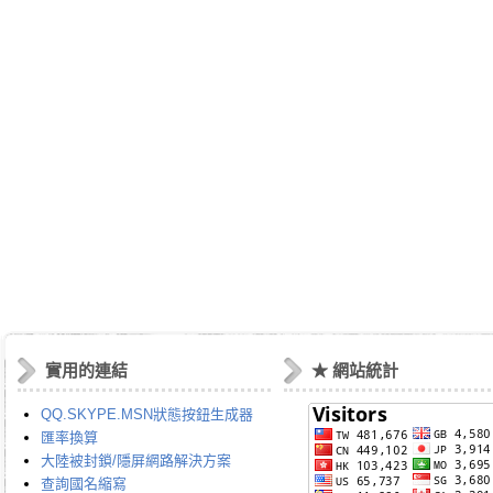
實用的連結
★ 網站統計
QQ.SKYPE.MSN狀態按鈕生成器
匯率換算
大陸被封鎖/隱屏網路解決方案
查詢國名縮寫