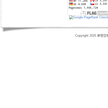
Copyright 2025 夢想空
身心靈,天使光能,Angel Energy Healing,能量療癒,療癒服務,心靈療癒,意識提升,脈輪淨化,業力釋放,靈體清理,能量調頻,空間能量清理,靈媒,占卜,占星,玄學風水,女祭師,姚安娜,maymay師傅,趙嘉寶師傅,小桃,atomy,艾多
艾多美清潔護膚四件組,艾多美凝萃煥膚六部曲,艾多美經典保養五件組,艾多美台灣會員,艾多美香港會員,艾多美香港分公司,艾多美台灣分公司,台灣香港如何加入艾多美,如何經營艾多美,艾多美陷阱,艾多美制度,艾多美產
格,yahoo大聯盟,打字賺錢,SOHO族