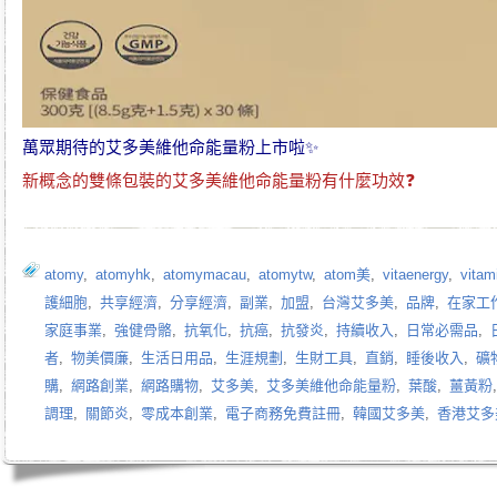
萬眾期待的
艾多美維他命能量粉
上市啦✨
新概念的雙條包裝的
艾多美維他命能量粉
有什麼功效❓
atomy
,
atomyhk
,
atomymacau
,
atomytw
,
atom美
,
vitaenergy
,
vitam
護細胞
,
共享經濟
,
分享經濟
,
副業
,
加盟
,
台灣艾多美
,
品牌
,
在家工
家庭事業
,
強健骨骼
,
抗氧化
,
抗癌
,
抗發炎
,
持續收入
,
日常必需品
,
者
,
物美價廉
,
生活日用品
,
生涯規劃
,
生財工具
,
直銷
,
睡後收入
,
礦
購
,
網路創業
,
網路購物
,
艾多美
,
艾多美維他命能量粉
,
葉酸
,
薑黃粉
調理
,
關節炎
,
零成本創業
,
電子商務免費註冊
,
韓國艾多美
,
香港艾多