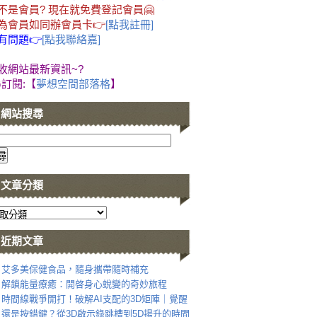
不是會員? 現在就免費登記會員🤗
為會員如同辦會員卡👉
[點我註冊]
有問題👉
[點我聯絡嘉]
收網站最新資訊~?
G訂閱:【
夢想空間部落格
】
網站搜尋
文章分類
近期文章
艾多美保健食品，隨身攜帶隨時補充
解鎖能量療癒：開啓身心蛻變的奇妙旅程
時間線戰爭開打！破解AI支配的3D矩陣｜覺醒
還是按錯鍵？從3D啟示錄跳槽到5D揚升的時間