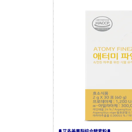
🍍
艾多美鳳梨綜合酵素粉
🍍