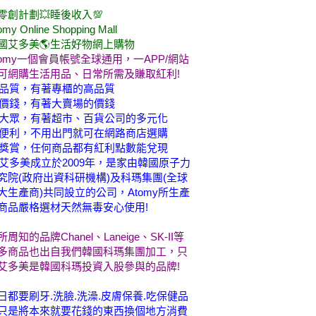
零創計劃💥睡後收入💯
omy Online Shopping Mall
國艾多美🌎生活好物網上購物
tomy一個會員帳號全球通用，一APP/網站
可網購生活用品、日常所需及賺取紅利!
品質，有著專櫃的高品質
價錢，有著大賣場的價錢
大眾，有著超市、百貨公司的多元化
便利，不用出門就可在網路商店選購
獎賞，任何商品都有紅利點數能兌現
艾多美成立於2009年，是家由韓國原子力
究院(政府出資科研機構)及科瑪集團(全球
大生產商)共同設立的公司，Atomy所生產
商品嚴格選材天然無毒安心使用!
所周知的品牌Chanel、Laneige、SK-II等
多商品也出自我們韓國科瑪集團加工，只
艾多美是韓國科瑪投資入股參與的品牌!
日都要刷牙.洗臉.洗澡.皮膚保養.吃保健品
只是將本來就要花錢的東西換個地方消費