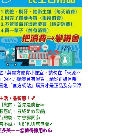
醒!! 莫貪方便貪小便宜，請勿在「來源不
」的地方購買會有假貨；請從正確且唯一
管道「官方網站」購買才是正品及有保障!
生活，品智慧！💕
引您的，首先是廣告📣
服您的，最終是效果🤗
有體驗，才會認同👍
若不試，再好也與您無關✔
艾多美
－－您值得擁用👍👍