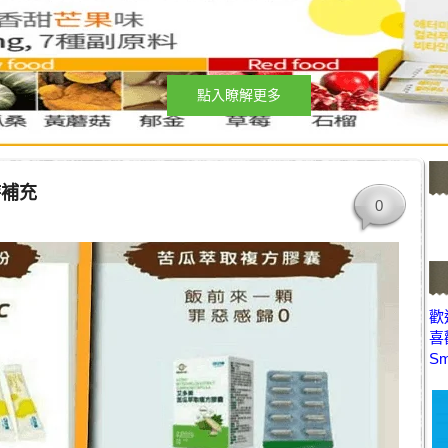
點入瞭解更多
時補充
0
歡迎
喜
Sm