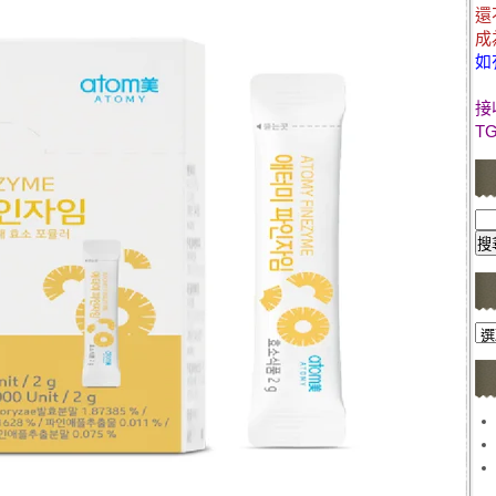
還
成
如
接
T
文
章
分
類