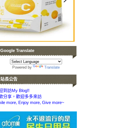
Google Translate
Powered by
Translate
站長公告
到訪My Blog!!
歡分享，歡迎多多來訪
ile more, Enjoy more, Give more~