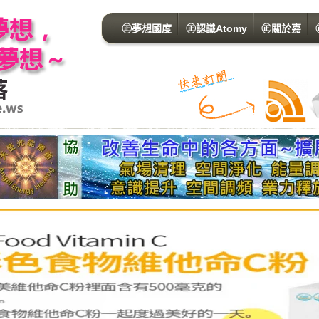
㊣夢想國度
㊣認識Atomy
㊣關於嘉