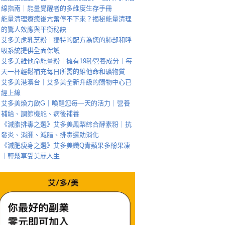
線指南｜能量覺醒者的多維度生存手冊
能量清理療癒後亢奮停不下來？揭秘能量清理
的驚人效應與平衡秘訣
艾多美虎乳芝粉｜獨特的配方為您的肺部和呼
吸系統提供全面保護
艾多美維他命能量粉｜擁有19種營養成分｜每
天一杯輕鬆補充每日所需的維他命和礦物質
艾多美港澳台｜艾多美全新升級的購物中心已
經上線
艾多美煥力飲G｜喚醒您每一天的活力｜營養
補給、調節機能、病後補養
《減脂排毒之選》艾多美鳳梨綜合酵素粉｜抗
發炎、消腫、減脂、排毒還助消化
《減肥瘦身之選》艾多美孅Q青蘋果多酚果凍
｜輕鬆享受美麗人生