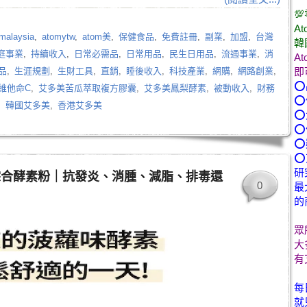

At
malaysia
,
atomytw
,
atom美
,
保健食品
,
免費註冊
,
副業
,
加盟
,
台灣
韓
庭事業
,
持續收入
,
日常必需品
,
日常用品
,
民生日用品
,
流通事業
,
消
A
品
,
生涯規劃
,
生財工具
,
直銷
,
睡後收入
,
科技產業
,
網購
,
網路創業
,
即
⭕
維他命C
,
艾多美苦瓜萃取複方膠囊
,
艾多美鳳梨酵素
,
被動收入
,
財務
⭕
,
韓國艾多美
,
香港艾多美
⭕
⭕
⭕
⭕
研
綜合酵素粉｜抗發炎、消腫、減脂、排毒還
0
最
的
眾
大
有
每
就