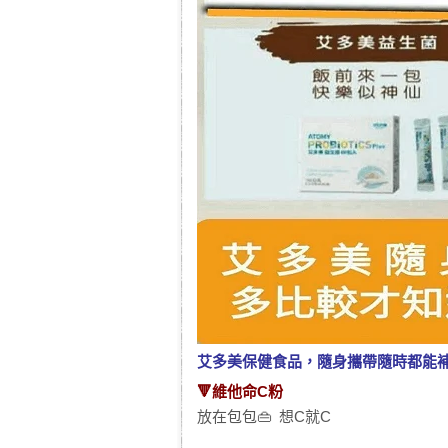
艾多美保健食品，隨身攜帶隨時都能補
🔻維他命C粉
放在包包👜 想C就C