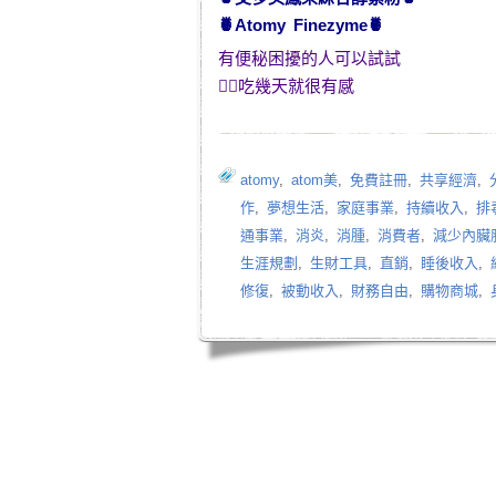
🍍
Atomy Finezyme
🍍
有便秘困擾的人可以試試
👍🏻吃幾天就很有感
atomy
,
atom美
,
免費註冊
,
共享經濟
,
作
,
夢想生活
,
家庭事業
,
持續收入
,
排
通事業
,
消炎
,
消腫
,
消費者
,
減少內臟
生涯規劃
,
生財工具
,
直銷
,
睡後收入
,
修復
,
被動收入
,
財務自由
,
購物商城
,