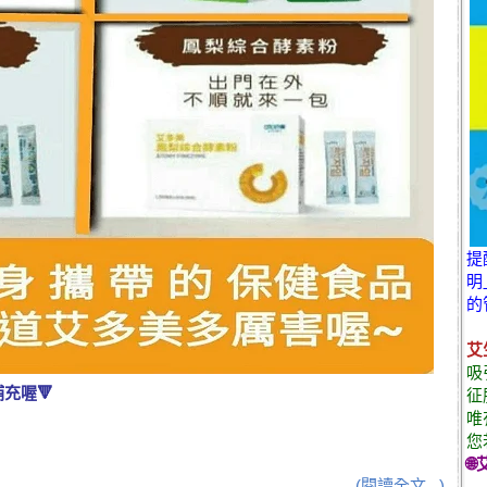
提
明
的
艾
吸
充喔🔻
征
唯
您
🌐
(閱讀全文...)