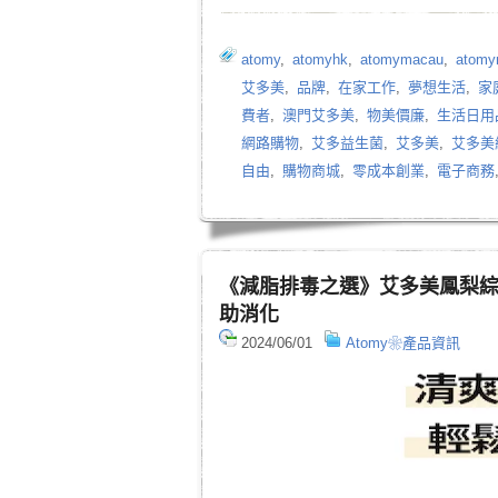
atomy
,
atomyhk
,
atomymacau
,
atomy
艾多美
,
品牌
,
在家工作
,
夢想生活
,
家
費者
,
澳門艾多美
,
物美價廉
,
生活日用
網路購物
,
艾多益生菌
,
艾多美
,
艾多美
自由
,
購物商城
,
零成本創業
,
電子商務
《減脂排毒之選》艾多美鳳梨
助消化
2024/06/01
Atomy❀產品資訊