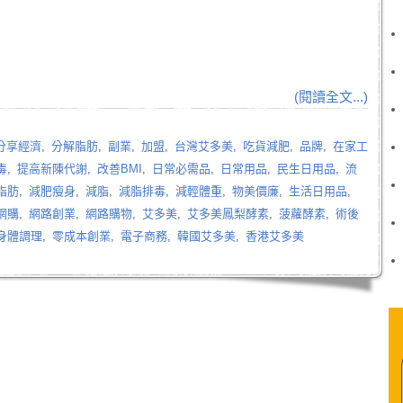
(閱讀全文...)
分享經濟
,
分解脂肪
,
副業
,
加盟
,
台灣艾多美
,
吃貨減肥
,
品牌
,
在家工
毒
,
提高新陳代謝
,
改善BMI
,
日常必需品
,
日常用品
,
民生日用品
,
流
脂肪
,
減肥瘦身
,
減脂
,
減脂排毒
,
減輕體重
,
物美價廉
,
生活日用品
,
網購
,
網路創業
,
網路購物
,
艾多美
,
艾多美鳳梨酵素
,
菠蘿酵素
,
術後
身體調理
,
零成本創業
,
電子商務
,
韓國艾多美
,
香港艾多美