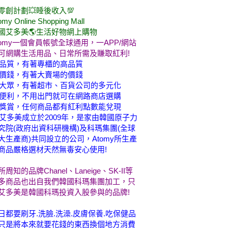
零創計劃💥睡後收入💯
omy Online Shopping Mall
國艾多美🌎生活好物網上購物
tomy一個會員帳號全球通用，一APP/網站
可網購生活用品、日常所需及賺取紅利!
品質，有著專櫃的高品質
價錢，有著大賣場的價錢
大眾，有著超市、百貨公司的多元化
便利，不用出門就可在網路商店選購
獎賞，任何商品都有紅利點數能兌現
艾多美成立於2009年，是家由韓國原子力
究院(政府出資科研機構)及科瑪集團(全球
大生產商)共同設立的公司，Atomy所生產
商品嚴格選材天然無毒安心使用!
所周知的品牌Chanel、Laneige、SK-II等
多商品也出自我們韓國科瑪集團加工，只
艾多美是韓國科瑪投資入股參與的品牌!
日都要刷牙.洗臉.洗澡.皮膚保養.吃保健品
只是將本來就要花錢的東西換個地方消費