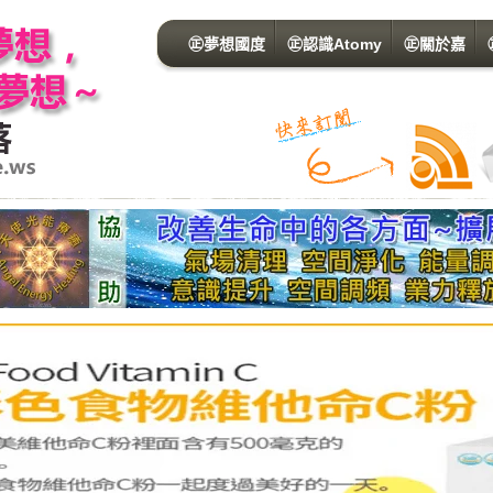
㊣夢想國度
㊣認識Atomy
㊣關於嘉