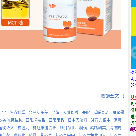
提
明
的
(閱讀全文...)
艾
吸
征
宇宙
,
免費創業
,
台灣艾多美
,
品牌
,
大腦保養
,
失眠
,
延緩衰老
,
思緒優
唯
改善內臟脂肪
,
日常必需品
,
日常用品
,
日本思優升
,
注意力集中
,
消費
您
睡後收入
,
神經元
,
神經細胞受損
,
細胞氧化
,
網購
,
網路創業
,
網路商
🌐
胞修復
,
腦退化
,
腦霧
,
艾多美
,
艾多美中國
,
艾多美免費加入
,
艾多美