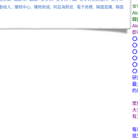

動收入
,
購物中心
,
購物商城
,
阿茲海默症
,
電子商務
,
韓國直購
,
韓國
At
韓
A
即
⭕
⭕
⭕
⭕
⭕
⭕
研
最
的
眾
大
有
每
就