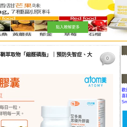
點入瞭解更多
海鞘萃取物「縮醛磷脂」｜預防失智症、大
0
歡迎
喜
Sm