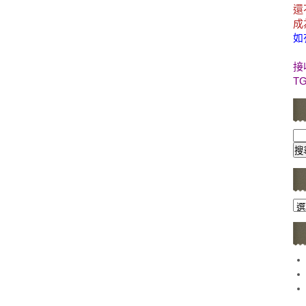
還
成
如
接
T
文
章
分
類