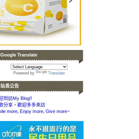
Google Translate
Powered by
Translate
站長公告
到訪My Blog!!
歡分享，歡迎多多來訪
ile more, Enjoy more, Give more~