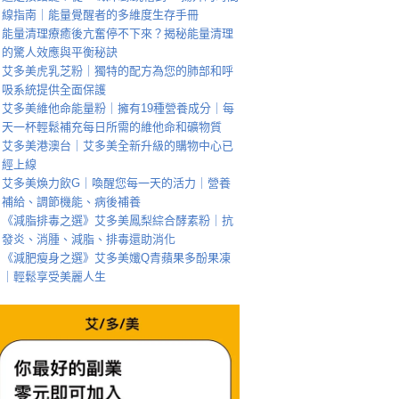
線指南｜能量覺醒者的多維度生存手冊
能量清理療癒後亢奮停不下來？揭秘能量清理
的驚人效應與平衡秘訣
艾多美虎乳芝粉｜獨特的配方為您的肺部和呼
吸系統提供全面保護
艾多美維他命能量粉｜擁有19種營養成分｜每
天一杯輕鬆補充每日所需的維他命和礦物質
艾多美港澳台｜艾多美全新升級的購物中心已
經上線
艾多美煥力飲G｜喚醒您每一天的活力｜營養
補給、調節機能、病後補養
《減脂排毒之選》艾多美鳳梨綜合酵素粉｜抗
發炎、消腫、減脂、排毒還助消化
《減肥瘦身之選》艾多美孅Q青蘋果多酚果凍
｜輕鬆享受美麗人生