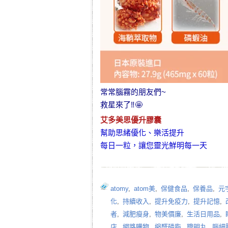
常常腦霧的朋友們~
救星來了‼️🤩
艾多美思優升膠囊
幫助思緒優化、樂活提升
每日一粒，讓您靈光鮮明每一天
atomy
,
atom美
,
保健食品
,
保養品
,
元
化
,
持續收入
,
提升免疫力
,
提升記憶
,
者
,
減肥瘦身
,
物美價廉
,
生活日用品
,
店
,
網路購物
,
縮醛磷脂
,
聰明丸
,
腦細