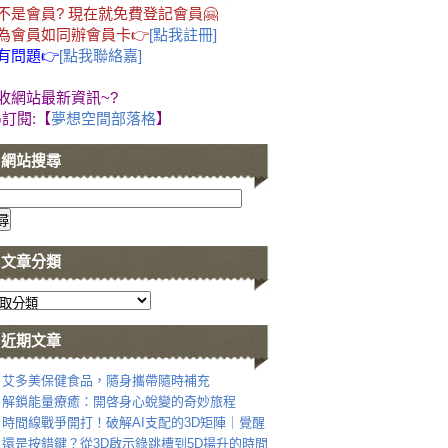
不是會員? 現在就免費登記會員🤗
為會員如同辦會員卡👉
[點我註冊]
有問題👉
[點我聯絡嘉]
收網站最新資訊~?
G訂閱:【
夢想空間部落格
】
網站搜尋
文章分類
近期文章
艾多美保健食品，隨身攜帶隨時補充
解鎖能量療癒：開啓身心蛻變的奇妙旅程
時間線戰爭開打！破解AI支配的3D矩陣｜覺醒
還是按錯鍵？從3D啟示錄跳槽到5D揚升的時間