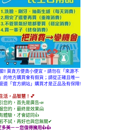
醒!! 莫貪方便貪小便宜，請勿在「來源不
」的地方購買會有假貨；請從正確且唯一
管道「官方網站」購買才是正品及有保障!
生活，品智慧！💕
引您的，首先是廣告📣
服您的，最終是效果🤗
有體驗，才會認同👍
若不試，再好也與您無關✔
艾多美
－－您值得擁用👍👍