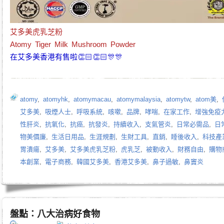
艾多美虎乳芝粉
Atomy Tiger Milk Mushroom Powder
在艾多美香港有售啦👏🏻👏🏻🎊🎊
atomy
,
atomyhk
,
atomymacau
,
atomymalaysia
,
atomytw
,
atom美
,
艾多美
,
吸煙人士
,
呼吸系統
,
咳嗽
,
品牌
,
哮喘
,
在家工作
,
增強免疫
性肝炎
,
抗氧化
,
抗癌
,
抗發炎
,
持續收入
,
支氣管炎
,
日常必需品
,
日
物美價廉
,
生活日用品
,
生涯規劃
,
生財工具
,
直銷
,
睡後收入
,
科技產
胃潰瘍
,
艾多美
,
艾多美虎乳芝粉
,
虎乳芝
,
被動收入
,
財務自由
,
購物
本創業
,
電子商務
,
韓國艾多美
,
香港艾多美
,
鼻子過敏
,
鼻竇炎
盤點：八大治病好食物