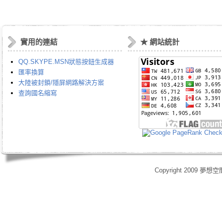
實用的連結
★ 網站統計
QQ.SKYPE.MSN狀態按鈕生成器
匯率換算
大陸被封鎖/隱屏網路解決方案
查詢國名縮寫
Copyright 2009 夢想空
身心靈,天使光能,Angel Energy Healing,能量療癒,療癒服務,心靈療癒,意識提升,脈輪淨化,業力釋放,靈體清理,能量調頻,空間能量清理,靈媒,占卜,占星,玄學風水,女祭師,姚安娜,maymay師傅,趙嘉寶師傅,小桃,atomy,艾多
艾多美清潔護膚四件組,艾多美凝萃煥膚六部曲,艾多美經典保養五件組,艾多美台灣會員,艾多美香港會員,艾多美香港分公司,艾多美台灣分公司,台灣香港如何加入艾多美,如何經營艾多美,艾多美陷阱,艾多美制度,艾多美產
格,yahoo大聯盟,打字賺錢,SOHO族