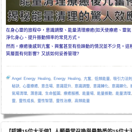
在
身心靈
的旅程中，
意識調整
、
能量清理療癒
(如
天使療癒
、
靈氣
淨化身心、
提升振動頻率
的常見方式。
然而，療癒後感到亢奮、興奮甚至有些躁動的情況並不少見。這種
質層面有何影響? 又該如何妥善管理?
Angel Energy Healing
,
Energy Healing
,
亢奮
,
低頻能量
,
吸引力法
秘訣
,
心靈療癒
,
意念場
,
意識提升
,
意識調整
,
意識轉化
,
意識顯化
,
氣場清理
,
潛意識
,
生命藍圖
,
療癒服務
,
能量場
,
能量振動
,
能量清理
靈
,
靈性成長
,
靈性智慧
,
靈性治療
,
高頻能量
【認識15位大天使】人類最常召喚與最熟悉的15位大