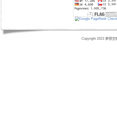
Copyright 2023 夢想空
身心靈,天使光能,Angel Energy Healing,能量療癒,療癒服務,心靈療癒,意識提升,脈輪淨化,業力釋放,靈體清理,能量調頻,空間能量清理,靈媒,占卜,占星,玄學風水,女祭師,姚安娜,maymay師傅,趙嘉寶師傅,小桃,atomy,艾多
艾多美清潔護膚四件組,艾多美凝萃煥膚六部曲,艾多美經典保養五件組,艾多美台灣會員,艾多美香港會員,艾多美香港分公司,艾多美台灣分公司,台灣香港如何加入艾多美,如何經營艾多美,艾多美陷阱,艾多美制度,艾多美產
格,yahoo大聯盟,打字賺錢,SOHO族