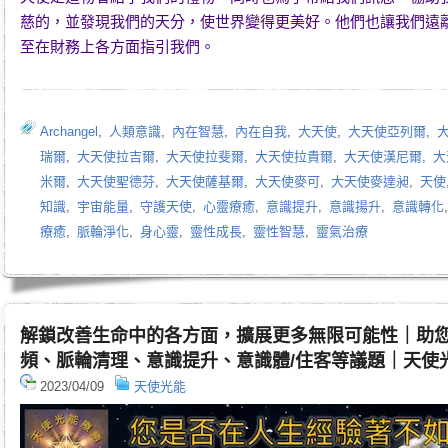
慈的，並發現我們的天分，使世界變得更美好。他們也讓我們遠
至在財務上各方面指引我們。
Archangel
,
人類意識
,
內在智慧
,
內在自我
,
大天使
,
大天使亞列爾
,
瑞爾
,
大天使拉吉爾
,
大天使拉斐爾
,
大天使拉貴爾
,
大天使漢尼爾
,
大
米爾
,
大天使聖德芬
,
大天使薩基爾
,
大天使麥可
,
大天使麥達昶
,
天使
知識
,
宇宙能量
,
守護天使
,
心靈療癒
,
意識提升
,
意識揚升
,
意識轉化
療癒
,
脈輪淨化
,
身心靈
,
靈性成長
,
靈性智慧
,
靈氣治療
解鎖改善生命中的各方面，擴展更多無限可能性｜助
頻、脈輪清理、意識提升、意識體/住客等議題｜天使
2023/04/09
天使光能