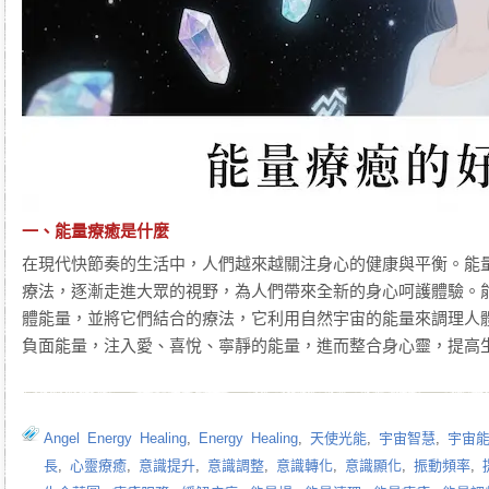
一、
能量療癒
是什麼
在現代快節奏的生活中，人們越來越關注身心的健康與平衡。能
療法，逐漸走進大眾的視野，為人們帶來全新的身心呵護體驗。
體能量，並將它們結合的療法，它利用自然宇宙的能量來調理人
負面能量，注入愛、喜悅、寧靜的能量，進而整合身心靈，提高
Angel Energy Healing
,
Energy Healing
,
天使光能
,
宇宙智慧
,
宇宙
長
,
心靈療癒
,
意識提升
,
意識調整
,
意識轉化
,
意識顯化
,
振動頻率
,