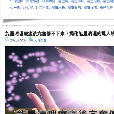
生命藍圖
,
療癒服務
,
緩解疼痛
,
能量場
,
能量清理
,
能量療癒
,
能量調
心平衡
,
身心靈
,
身體恢復
,
靈性成長
,
靈性智慧
,
靈性治療
,
高頻能量
能量清理療癒後亢奮停不下來？揭秘能量清理的驚人
2025/05/08
天使光能