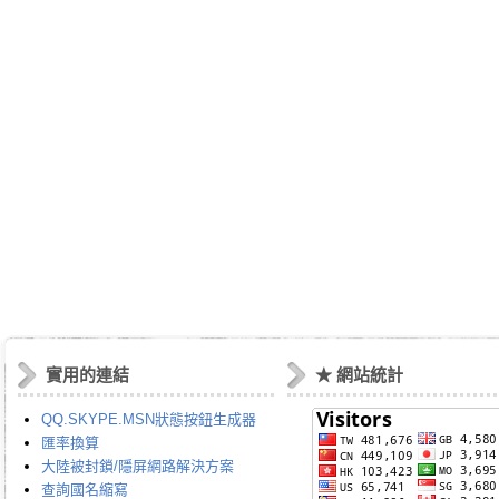
實用的連結
★ 網站統計
QQ.SKYPE.MSN狀態按鈕生成器
匯率換算
大陸被封鎖/隱屏網路解決方案
查詢國名縮寫