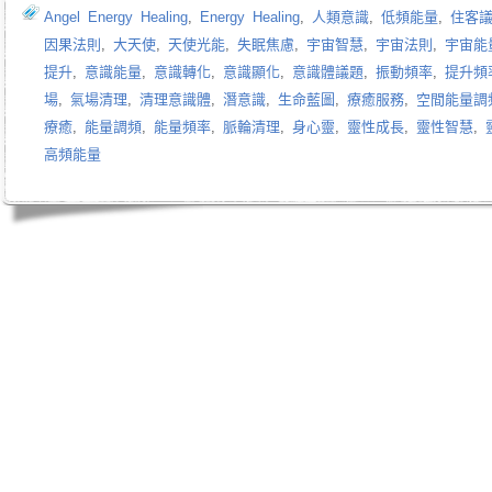
Angel Energy Healing
,
Energy Healing
,
人類意識
,
低頻能量
,
住客
因果法則
,
大天使
,
天使光能
,
失眠焦慮
,
宇宙智慧
,
宇宙法則
,
宇宙能
提升
,
意識能量
,
意識轉化
,
意識顯化
,
意識體議題
,
振動頻率
,
提升頻
場
,
氣場清理
,
清理意識體
,
潛意識
,
生命藍圖
,
療癒服務
,
空間能量調
療癒
,
能量調頻
,
能量頻率
,
脈輪清理
,
身心靈
,
靈性成長
,
靈性智慧
,
高頻能量