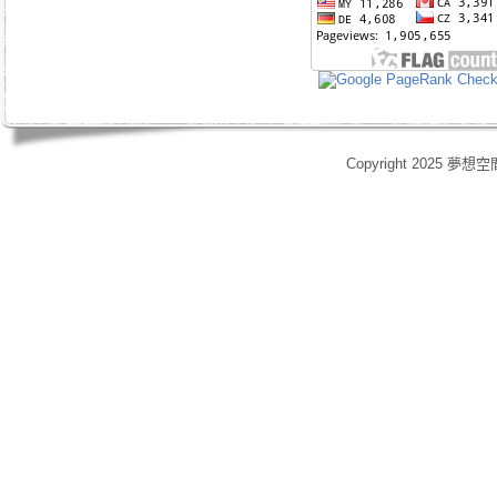
Copyright 2025 夢想空
身心靈,天使光能,Angel Energy Healing,能量療癒,療癒服務,心靈療癒,意識提升,脈輪淨化,業力釋放,靈體清理,能量調頻,空間能量清理,靈媒,占卜,占星,玄學風水,女祭師,姚安娜,maymay師傅,趙嘉寶師傅,小桃,atomy,艾多
艾多美清潔護膚四件組,艾多美凝萃煥膚六部曲,艾多美經典保養五件組,艾多美台灣會員,艾多美香港會員,艾多美香港分公司,艾多美台灣分公司,台灣香港如何加入艾多美,如何經營艾多美,艾多美陷阱,艾多美制度,艾多美產
格,yahoo大聯盟,打字賺錢,SOHO族