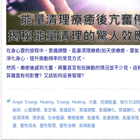
在
身心靈
的旅程中，
意識調整
、
能量清理療癒
(如
天使療癒
、
靈氣
淨化身心、
提升振動頻率
的常見方式。
然而，療癒後感到亢奮、興奮甚至有些躁動的情況並不少見。這種
質層面有何影響? 又該如何妥善管理?
Angel Energy Healing
,
Energy Healing
,
亢奮
,
低頻能量
,
吸引力法
秘訣
,
心靈療癒
,
意念場
,
意識提升
,
意識調整
,
意識轉化
,
意識顯化
,
氣場清理
,
潛意識
,
生命藍圖
,
療癒服務
,
能量場
,
能量振動
,
能量清理
靈
,
靈性成長
,
靈性智慧
,
靈性治療
,
高頻能量