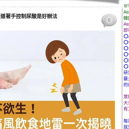

At
胃道著手控制尿酸是好辦法
韓
0
A
即
⭕
⭕
⭕
⭕
⭕
⭕
研
最
的
眾
大
有
每
就