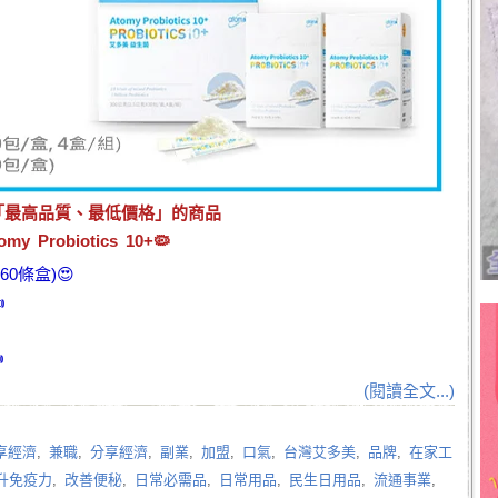
「最高品質、最低價格」的商品
my Probiotics 10+🦠
0條盒)😍


(閱讀全文...)
享經濟
,
兼職
,
分享經濟
,
副業
,
加盟
,
口氣
,
台灣艾多美
,
品牌
,
在家工
升免疫力
,
改善便秘
,
日常必需品
,
日常用品
,
民生日用品
,
流通事業
,