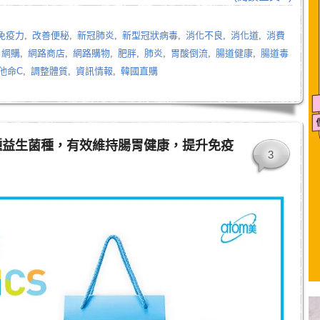
免疫力
,
改善便秘
,
新冠肺炎
,
新型冠狀病毒
,
消化不良
,
消化道
,
消費
,
網購
,
網路商店
,
網路購物
,
肥胖
,
肺炎
,
胃酸倒流
,
腸道健康
,
腸道毒
他命C
,
調整體質
,
資訊情報
,
韓國直購
種益生菌種，有效維持腸胃健康，提升免疫
3