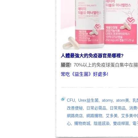
人體最強大的免疫器官是哪裡?
腸道!
70%以上的免疫球蛋白集中在
常吃《
益生菌
》好處多!
CFU
,
Urex益生菌
,
atomy
,
atom美
,
乳
改善便秘
,
日常必需品
,
日常用品
,
消費
網路商店
,
網路購物
,
艾多美
,
艾多美中
心
,
購物商城
,
陰道感染
,
雙歧桿菌
,
電