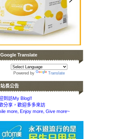
Google Translate
Powered by
Translate
站長公告
到訪My Blog!!
歡分享，歡迎多多來訪
ile more, Enjoy more, Give more~