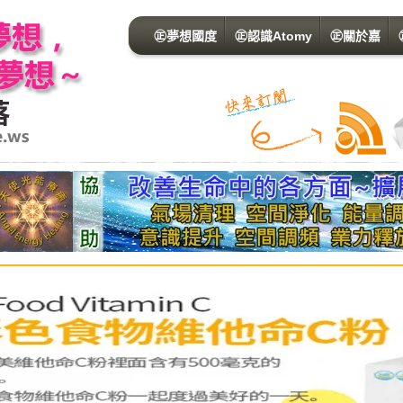
㊣夢想國度
㊣認識Atomy
㊣關於嘉