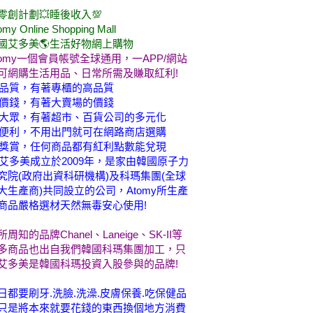
零創計劃💥睡後收入💯
omy Online Shopping Mall
國艾多美🌎生活好物網上購物
tomy一個會員帳號全球通用，一APP/網站
可網購生活用品、日常所需及賺取紅利!
品質，有著專櫃的高品質
價錢，有著大賣場的價錢
大眾，有著超市、百貨公司的多元化
便利，不用出門就可在網路商店選購
獎賞，任何商品都有紅利點數能兌現
艾多美成立於2009年，是家由韓國原子力
究院(政府出資科研機構)及科瑪集團(全球
大生產商)共同設立的公司，Atomy所生產
商品嚴格選材天然無毒安心使用!
所周知的品牌Chanel、Laneige、SK-II等
多商品也出自我們韓國科瑪集團加工，只
艾多美是韓國科瑪投資入股參與的品牌!
日都要刷牙.洗臉.洗澡.皮膚保養.吃保健品
只是將本來就要花錢的東西換個地方消費