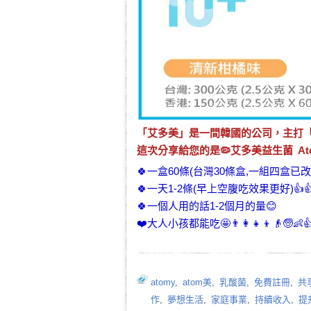
「
艾多美
」是一間韓國的公司，主打
這次分享給您的是🦠
艾多美益生菌
Ato
🍀一盒60條(台灣30條盒,一組四盒已改6
🍀一天1-2條(早上空腹吃效果更好)👍
🍀一個人用的話1-2個月的量😊
❤️大人小孩都能吃🤩👨👩👧👦👴🧓👶
atomy
,
atom美
,
乳酸菌
,
免費註冊
,
共
作
,
夢想生活
,
家庭事業
,
持續收入
,
提