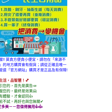
醒!! 莫貪方便貪小便宜，請勿在「來源不
」的地方購買會有假貨；請從正確且唯一
管道「官方網站」購買才是正品及有保障!
生活，品智慧！💕
引您的，首先是廣告📣
服您的，最終是效果🤗
有體驗，才會認同👍
若不試，再好也與您無關✔
艾多美
－－您值得擁用👍👍