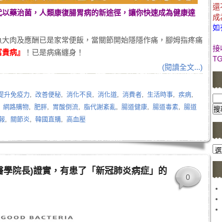
還
代以藥治菌，人類康復腸胃病的新途徑，讓你快速成為健康達
成
如
魚大肉及應酬已是家常便飯，當關節開始隱隱作痛，腳姆指疼痛
接
富貴病』
！已是病痛纏身！
T
(閱讀全文...)
提升免疫力
,
改善便秘
,
消化不良
,
消化道
,
消費者
,
生活時事
,
疾病
,
,
網路購物
,
肥胖
,
胃酸倒流
,
脂代謝紊亂
,
腸道健康
,
腸道毒素
,
腸道
報
,
關節炎
,
韓國直購
,
高血壓
文
章
醫學院長)證實，有患了「新冠肺炎病症」的
分
0
類