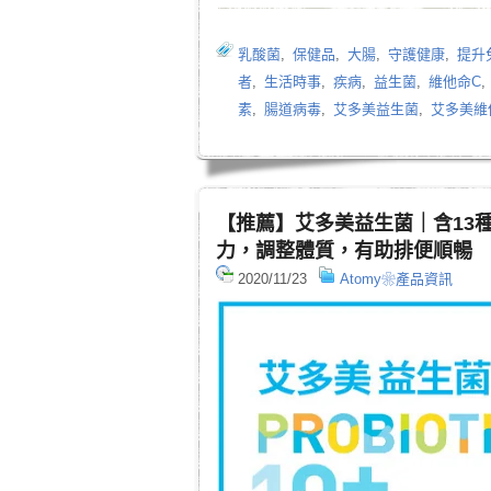
乳酸菌
,
保健品
,
大腸
,
守護健康
,
提升
者
,
生活時事
,
疾病
,
益生菌
,
維他命C
素
,
腸道病毒
,
艾多美益生菌
,
艾多美維
【推薦】艾多美益生菌｜含13
力，調整體質，有助排便順暢
2020/11/23
Atomy❀產品資訊