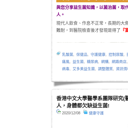
與您分享
益生菌
知識，以菌治菌，取
人。
現代人飲食、作息不正常，長期的大
難耐，到醫院檢查後才發現是得了
『
乳酸菌
,
保健品
,
守護健康
,
控制尿酸
,
痛風
,
益生菌
,
糖尿病
,
網購
,
網路商店
病毒
,
艾多美益生菌
,
調整體質
,
資訊情
香港中文大學醫學系團隊研究(
人，身體都欠缺益生菌!
2020/12/08
健康守護