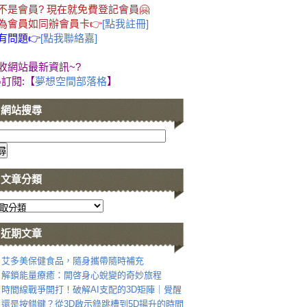
不是會員? 現在就免費登記會員🤗
為會員如同辦會員卡👉
[點我註冊]
有問題👉
[點我聯絡嘉]
收網站最新資訊~?
G訂閱:【
夢想空間部落格
】
網站搜尋
文章分類
近期文章
艾多美保健食品，隨身攜帶隨時補充
解鎖能量療癒：開啓身心蛻變的奇妙旅程
時間線戰爭開打！破解AI支配的3D矩陣｜覺醒
還是按錯鍵？從3D啟示錄跳槽到5D揚升的時間