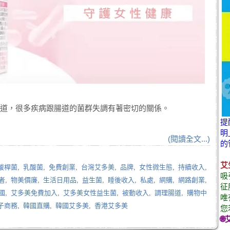
腸道，很多疾病跟腸道的菌群失調有著密切的關係。
提
明
(閱讀全文...)
的
艾
酸桿菌
,
乳酸菌
,
免費創業
,
台灣艾多美
,
品牌
,
女性微生態
,
持續收入
,
吸
者
,
物美價廉
,
生活日用品
,
益生菌
,
睡後收入
,
私處
,
網購
,
網路創業
,
征
國
,
艾多美免費加入
,
艾多美女性益生菌
,
被動收入
,
調理腸道
,
購物中
唯
子商務
,
韓國直購
,
韓國艾多美
,
香港艾多美
您
🌐