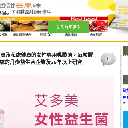
點入瞭解更多
健康及私處健康的女性專用乳酸菌，每粒膠
0
年傳統的丹麥益生菌企業及35年以上研究
歡迎
喜
Sm