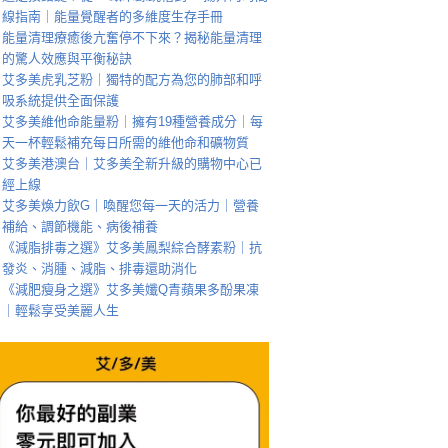
線指南｜能量覺醒者的多維度生存手冊
能量清理療癒後亢奮停不下來？揭秘能量清理
的驚人效應與平衡秘訣
艾多美虎乳芝粉｜獨特的配方為您的肺部和呼
吸系統提供全面保護
艾多美維他命能量粉｜擁有19種營養成分｜每
天一杯輕鬆補充每日所需的維他命和礦物質
艾多美港澳台｜艾多美全新升級的購物中心已
經上線
艾多美煥力飲G｜喚醒您每一天的活力｜營養
補給、調節機能、病後補養
《減脂排毒之選》艾多美鳳梨綜合酵素粉｜抗
發炎、消腫、減脂、排毒還助消化
《減肥瘦身之選》艾多美孅Q青蘋果多酚果凍
｜輕鬆享受美麗人生