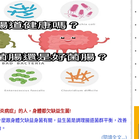
炎
病症」的人，身體都欠缺
益生菌
!
什麼跟身體欠缺
益身菌
有關，
益生菌
是調理腸道菌群平衡，改善
力。
(閱讀全文...)